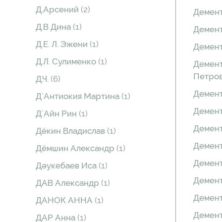
Д.Арсений
(2)
Демен
Д.В Дина
(1)
Демент
Д.Е. Л. Эжени
(1)
Демент
Д.Л. Сулименко
(1)
Демент
Петро
Д.Ч.
(6)
Демент
Д`Антиокия Мартина
(1)
Демен
Д´Айн Рин
(1)
Демен
Дëкин Владислав
(1)
Демен
Дëмшин Александр
(1)
Демент
Дəукебаев Иса
(1)
Демент
ДАВ Александр
(1)
Демент
ДАНОК АННА
(1)
Демент
ДАР Анна
(1)