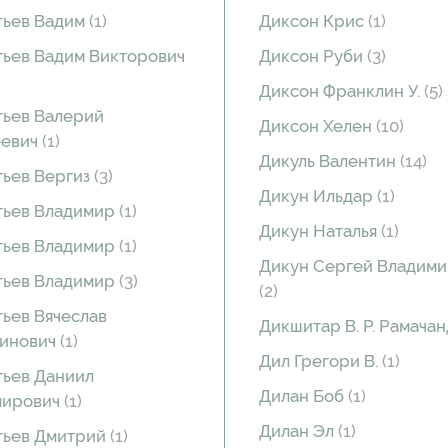
тьев Вадим
(1)
Диксон Крис
(1)
ьев Вадим Викторович
Диксон Руби
(3)
Диксон Франклин У.
(5)
ьев Валерий
Диксон Хелен
(10)
еевич
(1)
Дикуль Валентин
(14)
ьев Вергиз
(3)
Дикун Ильдар
(1)
тьев Владимир
(1)
Дикун Наталья
(1)
тьев Владимир
(1)
Дикун Сергей Владими
тьев Владимир
(3)
(2)
ьев Вячеслав
Дикшитар В. Р. Рамача
тинович
(1)
Дил Грегори В.
(1)
ьев Даниил
Дилан Боб
(1)
мирович
(1)
Дилан Эл
(1)
тьев Дмитрий
(1)