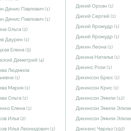
Дикий Орхан
(1)
н Денис Павлович
(1)
Дикий Сергей
(1)
н Денис Павлович
(1)
Дикий Яромудр
(1)
на Ольга
(2)
Дикий Яромудр
(1)
ев Даурен
(1)
Дикин Леона
(1)
кая Елена
(5)
Дикина Наталья
(1)
вский Деметрий
(4)
Дикинс Рози
(1)
ева Людмила
льевна
(1)
Дикинсон Брюс
(1)
ева Мария
(1)
Дикинсон Крис
(1)
ва Ольга
(1)
Дикинсон Эмили
(12)
енко Елена
(1)
Дикинсон Эмили Элиз
ков Илья
(2)
Дикинсон Эмили Элиз
ов Илья Леонидович
(1)
Диккенс Чарльз
(192)