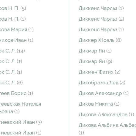
ов Н. П.
(5)
Диккенс Чарльз
(1)
ов Н. П.
(1)
Диккенс Чарльз
(2)
кова Мария
(1)
Диккенс Чарльз
(1)
ников Иван
(1)
Диккер Жоэль
(8)
к С. Л.
(14)
Дикмар Ян
(1)
к С. Л.
(1)
Дикмар Ян
(9)
к С. Л.
(1)
Дикмен Фатих
(2)
к С. Л.
(6)
Дикобразов Лев
(4)
теев Борис
(1)
Диков Александр
(1)
еевская Наталья
Диков Никита
(1)
ьевна
(1)
Дикова Александра
(1)
тиевский Иван
(3)
Дикова Альбина Альбе
тиевский Иван
(1)
(1)