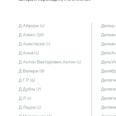
Д Айвори
(1)
Дельш
Д Алекс
(56)
Дельян
Д Анастасия
(1)
Дельян
Д Анна
(1)
Дель’А
Д Антон Викторович Антон
(1)
Дель’И
Д Валери
(8)
Делябр
Д Г Р
(5)
Деляги
Д Дубль
(7)
Деляги
Д Л
(1)
Деляги
Д Лаура
(1)
Деляев