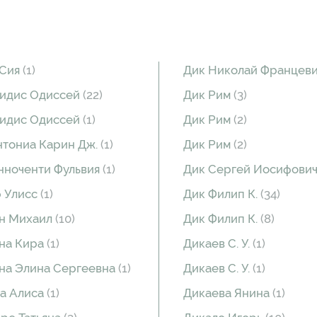
 Сия
(1)
Дик Николай Францев
идис Одиссей
(22)
Дик Рим
(3)
идис Одиссей
(1)
Дик Рим
(2)
нтониа Карин Дж.
(1)
Дик Рим
(2)
нноченти Фульвия
(1)
Дик Сергей Иосифови
 Улисс
(1)
Дик Филип К.
(34)
н Михаил
(10)
Дик Филип К.
(8)
на Кира
(1)
Дикаев С. У.
(1)
на Элина Сергеевна
(1)
Дикаев С. У.
(1)
а Алиса
(1)
Дикаева Янина
(1)