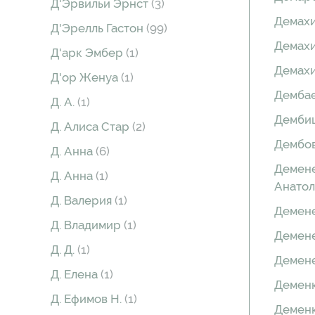
Д'Эрвильи Эрнст
(3)
Демахи
Д'Эрелль Гастон
(99)
Демахи
Д'арк Эмбер
(1)
Демахи
Д'ор Женуа
(1)
Демба
Д. А.
(1)
Дембиц
Д. Алиса Стар
(2)
Дембо
Д. Анна
(6)
Демен
Д. Анна
(1)
Анато
Д. Валерия
(1)
Демен
Д. Владимир
(1)
Демене
Д. Д.
(1)
Демен
Д. Елена
(1)
Демен
Д. Ефимов Н.
(1)
Деменк