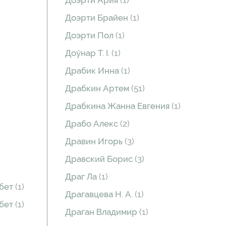
Доэрти Ария
(1)
Доэрти Брайен
(1)
Доэрти Пол
(1)
Доўнар Т. І.
(1)
Драбик Инна
(1)
Драбкин Артем
(51)
Драбкина Жанна Евгения
(1)
Драбо Алекс
(2)
Дравин Игорь
(3)
Дравский Борис
(3)
Драг Ла
(1)
абет
(1)
Драгавцева Н. А.
(1)
абет
(1)
Драган Владимир
(1)