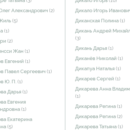
ре Татьяна
(3)
Дикало Игорь
(10)
Олег Александрович
(2)
Дикало Игорь Иванови
 Жиль
(5)
Диканская Полина
(1)
на
(1)
Дикань Андрей Михай
(3)
ари
(2)
Дикань Дарья
(1)
инсси Жан
(1)
Диканёв Николай
(1)
в Евгений
(1)
Дикапуа Наталья
(1)
в Павел Сергеевич
(1)
Дикарев Сергей
(1)
в Ю. П.
(1)
Дикарева Анна Влади
ва Дарья
(1)
(1)
ва Евгения
Дикарева Регина
(1)
андровна
(1)
Дикарева Регина
(2)
ва Екатерина
вна
(5)
Дикарева Татьяна
(1)