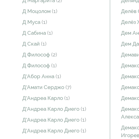
Д Маргарита
(2)
Делянд
Д Моцолом
(1)
Делёв 
Д Муса
(1)
Делёз
Д Сабина
(1)
Дем А
Д Скай
(1)
Дем Д
Д Философ
(2)
Демав
Д Философ
(1)
Демако
Д'Абор Анна
(1)
Демако
Д'Амати Серджо
(7)
Демако
Д'Андреа Карло
(1)
Демако
Д'Андреа Карло Диего
(1)
Демако
Алекс
Д'Андреа Карло Диего
(1)
Демако
Д'Андреа Карло Диего
(1)
Игоре