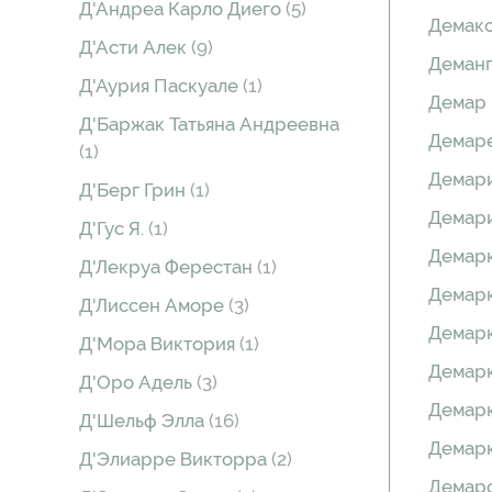
Д'Андреа Карло Диего
(5)
Демако
Д'Асти Алек
(9)
Деман
Д'Аурия Паскуале
(1)
Демар
Д'Баржак Татьяна Андреевна
Демаре
(1)
Демар
Д'Берг Грин
(1)
Демар
Д'Гус Я.
(1)
Демарк
Д'Лекруа Ферестан
(1)
Демар
Д'Лиссен Аморе
(3)
Демар
Д'Мора Виктория
(1)
Демар
Д'Оро Адель
(3)
Демарк
Д'Шельф Элла
(16)
Демарк
Д'Элиарре Викторра
(2)
Демаро