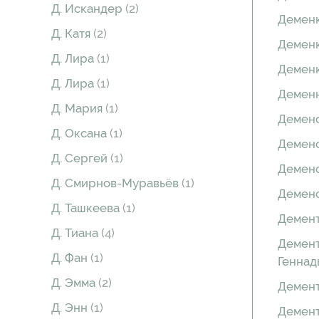
Д. Искандер
(2)
Деменк
Д. Катя
(2)
Деменк
Д. Лира
(1)
Демен
Д. Лира
(1)
Демен
Д. Мария
(1)
Демено
Д. Оксана
(1)
Демено
Д. Сергей
(1)
Демено
Д. Смирнов-Муравьёв
(1)
Демено
Д. Ташкеева
(1)
Демен
Д. Тиана
(4)
Демент
Д. Фан
(1)
Геннад
Д. Эмма
(2)
Демен
Д. Энн
(1)
Демен