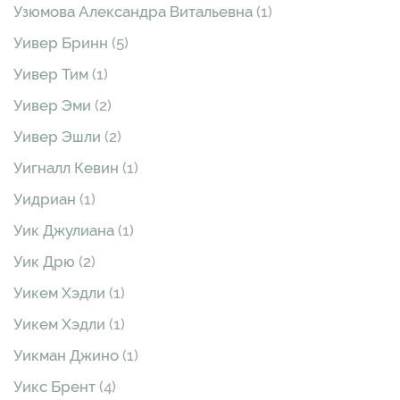
Узюмова Александра Витальевна
(1)
Уивер Бринн
(5)
Уивер Тим
(1)
Уивер Эми
(2)
Уивер Эшли
(2)
Уигналл Кевин
(1)
Уидриан
(1)
Уик Джулиана
(1)
Уик Дрю
(2)
Уикем Хэдли
(1)
Уикем Хэдли
(1)
Уикман Джино
(1)
Уикс Брент
(4)