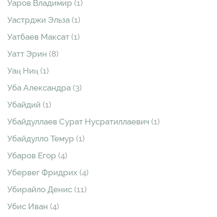
Уаров Владимир
(1)
Уастрджи Эльза
(1)
Уатбаев Максат
(1)
Уатт Эрин
(8)
Уаң Ниң
(1)
Уба Александра
(3)
Убайдий
(1)
Убайдуллаев Сурат Нусратиллаевич
(1)
Убайдулло Темур
(1)
Убаров Егор
(4)
Убервег Фридрих
(4)
Убирайло Денис
(11)
Убис Иван
(4)