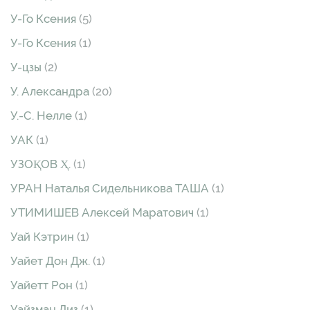
У-Го Ксения
(5)
У-Го Ксения
(1)
У-цзы
(2)
У. Александра
(20)
У.-С. Нелле
(1)
УАК
(1)
УЗОҚОВ Ҳ.
(1)
УРАН Наталья Сидельникова ТАША
(1)
УТИМИШЕВ Алексей Маратович
(1)
Уай Кэтрин
(1)
Уайет Дон Дж.
(1)
Уайетт Рон
(1)
Уайзман Лиз
(1)