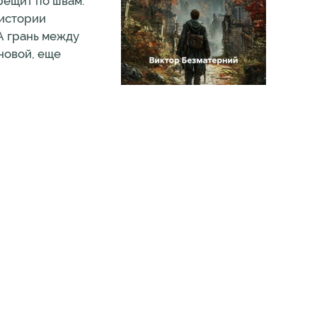
ещит по швам.
 истории
 А грань между
 новой, еще