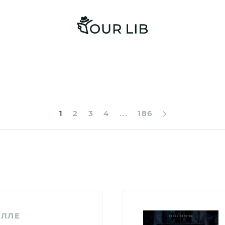
1
2
3
4
...
186
АЛЛЕ