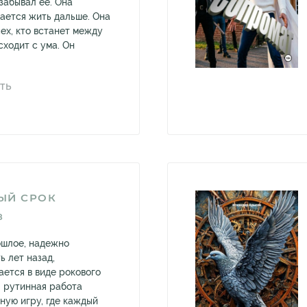
 забывал её. Она
тается жить дальше. Она
ех, кто встанет между
сходит с ума. Он
ТЬ
ЫЙ СРОК
З
ошлое, надежно
ь лет назад,
ется в виде рокового
 рутинная работа
ную игру, где каждый