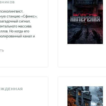
ВНИКОВ
психолингвист,
ную станцию «Сфинкс»,
загадочный сигнал,
ентального массива
лов. Но когда его
золированный канал и
ТЬ
ОЖДЕННАЯ