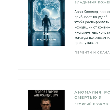
ВЛАДИМИР КОЖЕ
Аран Кесслер, ксено
прибывает на удалён
чтобы расшифровать 
исходящий от контин
инопланетных кристал
команда вскрывает и
прослушивает...
ПЕРЕЙТИ И СКАЧА
АНОМАЛИЯ, Р
СМЕРТЬЮ 3
ГЕОРГИЙ ЕГОРОВ