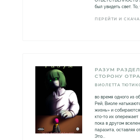
ОТВЕТСТВЕННОСТЬ Эт
был увидеть свет. То, ч
ПЕРЕЙТИ И СКАЧА
РАЗУМ РАЗДЕЛ
СТОРОНУ ОТР
ВИОЛЕТТА ТЮТИК
во время одного из о
Рей, Виоле натыкают
жизнь» и собираются
кто-то их опережает 
пока в другом вселен
паразита, оставляя о
Это...