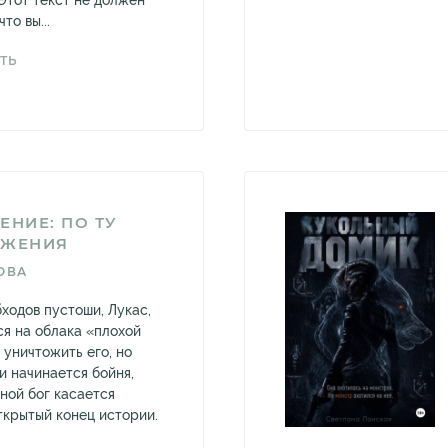
от текст не должен
то вы...
ТЬ
ЕНИЕ: ПО ТУ
АЖЕНИЯ
ОВА
бходов пустоши, Лукас,
ся на облака «плохой
 уничтожить его, но
и начинается бойня,
ной бог касается
ткрытый конец истории.