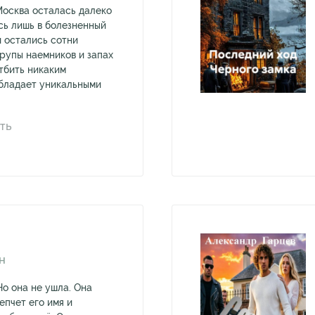
Москва осталась далеко
сь лишь в болезненный
и остались сотни
трупы наемников и запах
тбить никаким
бладает уникальными
ТЬ
Н
Но она не ушла. Она
епчет его имя и