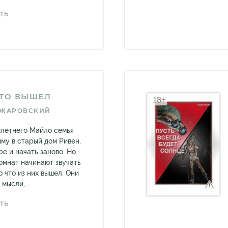
ТЬ
КТО ВЫШЕЛ
НЖАРОВСКИЙ
летнего Майло семья
му в старый дом Ривен,
е и начать заново. Но
омнат начинают звучать
о что из них вышел. Они
мысли,...
ТЬ