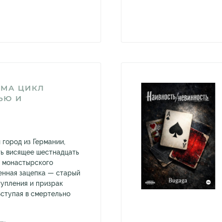
ЗМА ЦИКЛ
ЬЮ И
 город из Германии,
ь висящее шестнадцать
е монастырского
енная зацепка — старый
тупления и призрак
Вступая в смертельно