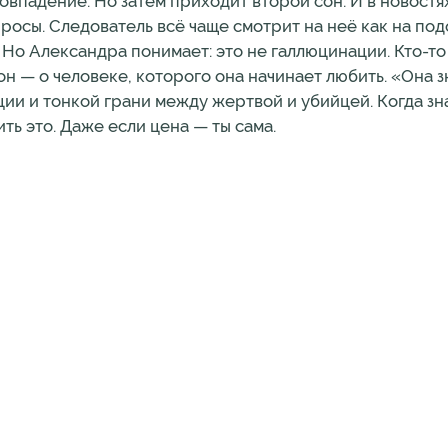
совпадение. Но затем приходит второй сон. И в новостя
просы. Следователь всё чаще смотрит на неё как на по
 Но Александра понимает: это не галлюцинации. Кто-то
н — о человеке, которого она начинает любить. «Она з
ции и тонкой грани между жертвой и убийцей. Когда з
ть это. Даже если цена — ты сама.