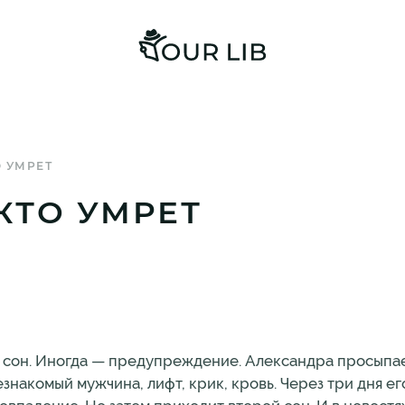
О УМРЕТ
 КТО УМРЕТ
о сон. Иногда — предупреждение. Александра просыпае
езнакомый мужчина, лифт, крик, кровь. Через три дня ег