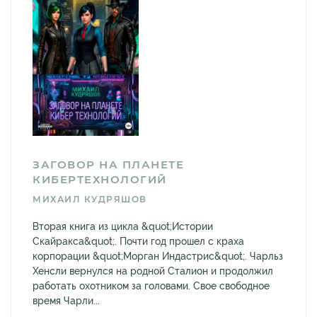
ЗАГОВОР НА ПЛАНЕТЕ
КИБЕРТЕХНОЛОГИЙ
МИХАИЛ КУДРЯШОВ
Вторая книга из цикла &quot;Истории
Скайракса&quot;. Почти год прошел с краха
корпорации &quot;Морган Индастрис&quot;. Чарльз
Хенсли вернулся на родной Сталион и продолжил
работать охотником за головами. Свое свободное
время Чарли...