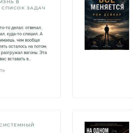
ИЗНЬ В
 СПИСОК ЗАДАЧ
то-то делал: отвечал,
ал, куда-то спешил. А
нимаешь, чем вообще
пять осталось на потом.
о разгружал вагоны. Эта
ас вставать в...
ТЬ
ЕСИСТЕМНЫЙ