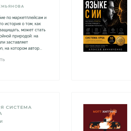
ЕМЬЯНОВА
бие по маркетплейсам и
то история о том, как
 защищать, может стать
войной природой: на
мли заставляет
n, на котором автор...
ТЬ
Я СИСТЕМА
А
ДИ