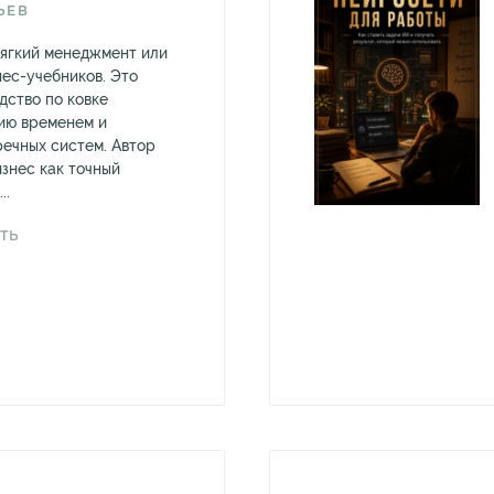
ЬЕВ
мягкий менеджмент или
нес-учебников. Это
дство по ковке
ию временем и
ечных систем. Автор
изнес как точный
..
ТЬ