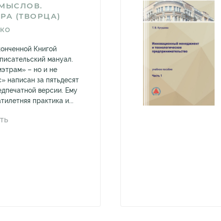
СМЫСЛОВ.
РА (ТВОРЦА)
КО
конченной Книгой
 писательский мануал.
этрам» – но и не
с» написан за пятьдесят
едпечатной версии. Ему
илетняя практика и...
ТЬ