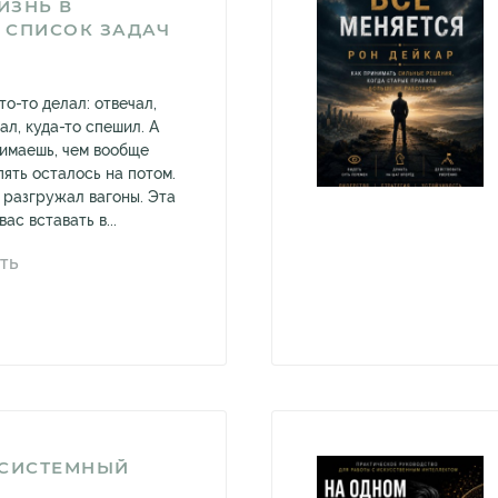
ИЗНЬ В
 СПИСОК ЗАДАЧ
то-то делал: отвечал,
ал, куда-то спешил. А
нимаешь, чем вообще
пять осталось на потом.
о разгружал вагоны. Эта
ас вставать в...
ТЬ
ЕСИСТЕМНЫЙ