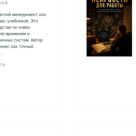
ЬЕВ
мягкий менеджмент или
нес-учебников. Это
дство по ковке
ию временем и
ечных систем. Автор
изнес как точный
..
ТЬ