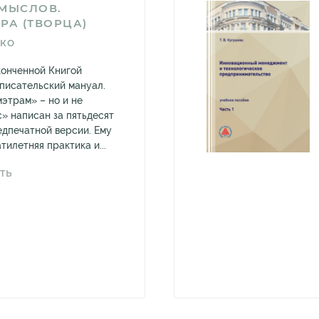
СМЫСЛОВ.
РА (ТВОРЦА)
КО
конченной Книгой
 писательский мануал.
этрам» – но и не
с» написан за пятьдесят
едпечатной версии. Ему
илетняя практика и...
ТЬ