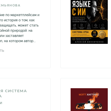
ЕМЬЯНОВА
бие по маркетплейсам и
то история о том, как
 защищать, может стать
войной природой: на
мли заставляет
n, на котором автор...
ТЬ
Я СИСТЕМА
А
ДИ