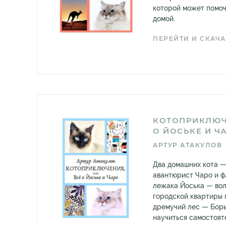
которой может помоч
домой.
ПЕРЕЙТИ И СКАЧА
КОТОПРИКЛЮЧ
О ЙОСЬКЕ И Ч
АРТУР АТАКУЛОВ
Два домашних кота 
авантюрист Чаро и ф
лежака Йоська — вол
городской квартиры 
дремучий лес — Борь
научиться самостоят