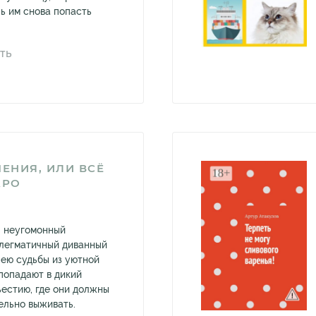
ь им снова попасть
ТЬ
ЕНИЯ, ИЛИ ВСЁ
АРО
— неугомонный
легматичный диванный
ею судьбы из уютной
попадают в дикий
естию, где они должны
ельно выживать.