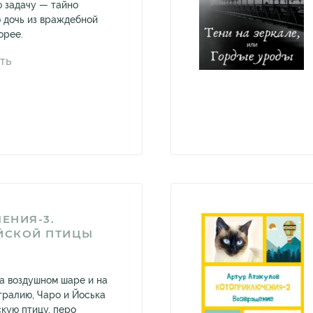
 задачу — тайно
 дочь из враждебной
орее.
ТЬ
ЕНИЯ-3.
АЙСКОЙ ПТИЦЫ
а воздушном шаре и на
тралию, Чаро и Йоська
кую птицу, перо