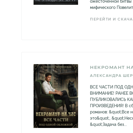
ожесточённой битвы 
мифического Повелите
ПЕРЕЙТИ И СКАЧА
НЕКРОМАНТ НА
АЛЕКСАНДРА ШЕ
ВСЕ ЧАСТИ ПОД ОД
ВНИМАНИЕ! РАНЕЕ В
ПУБЛИКОВАЛИСЬ КА
ПРОИЗВЕДЕНИЯ! В сб
романов: &quot;Все 
это&quot;, &quot;Нес
&quot;Задача без...