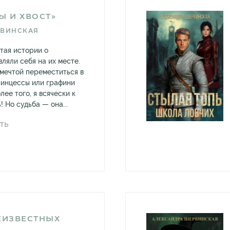
Ы И ХВОСТ»
РВИНСКАЯ
тая истории о
ляли себя на их месте.
 мечтой переместиться в
ринцессы или графини
лее того, я всячески к
! Но судьба — она...
ТЬ
ЕИЗВЕСТНЫХ