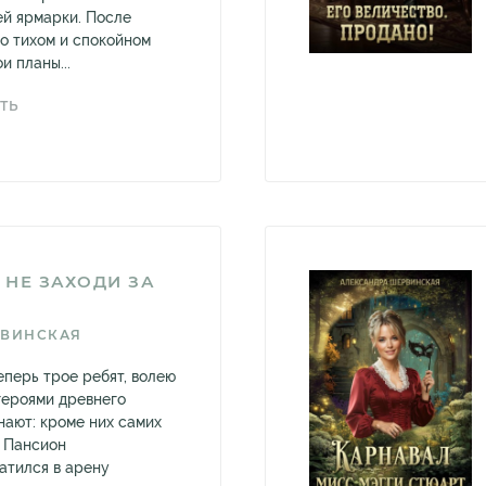
й ярмарки. После
 о тихом и спокойном
и планы...
ТЬ
 НЕ ЗАХОДИ ЗА
РВИНСКАЯ
еперь трое ребят, волею
героями древнего
нают: кроме них самих
. Пансион
атился в арену