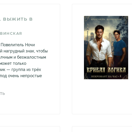
. ВЫЖИТЬ В
РВИНСКАЯ
о Повелитель Ночи
й нагрудный знак, чтобы
 алчным и безжалостным
 может только
ик — группа из трёх
 под очень непростые
ТЬ