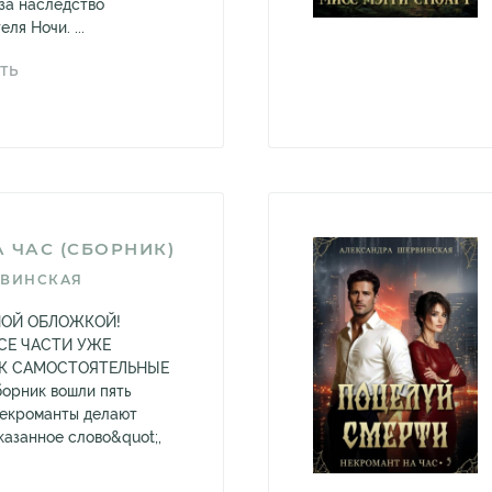
за наследство
ля Ночи. ...
ТЬ
 ЧАС (СБОРНИК)
РВИНСКАЯ
НОЙ ОБЛОЖКОЙ!
СЕ ЧАСТИ УЖЕ
К САМОСТОЯТЕЛЬНЫЕ
орник вошли пять
некроманты делают
казанное слово&quot;,