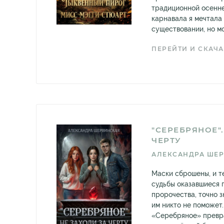
традиционной осенне
карнавала я мечтала
существовании, но мо
ПЕРЕЙТИ И СКАЧА
"СЕРЕБРЯНОЕ".
ЧЕРТУ
АЛЕКСАНДРА ШЕ
Маски сброшены, и т
судьбы оказавшиеся 
пророчества, точно з
им никто не поможет
«Серебряное» превр