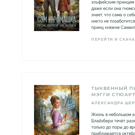
эльфийским принцем 
даже если она гномс
знает, что сама о се
никто не позаботится
принц княжне Саманте
ПЕРЕЙТИ И СКАЧА
ТЫКВЕННЫЙ П
МЭГГИ СТЮАР
АЛЕКСАНДРА ШЕ
Жизнь в небольшом а
Блайзбери течёт раз
только до поры до вр
приближается октяб