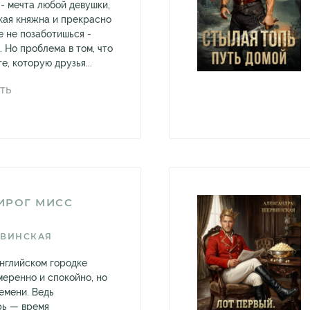
- мечта любой девушки,
кая княжна и прекрасно
бе не позаботишься -
. Но проблема в том, что
, которую друзья...
ТЬ
ИРОГ МИСС
Т
РВИНСКАЯ
нглийском городке
меренно и спокойно, но
емени. Ведь
рь — время