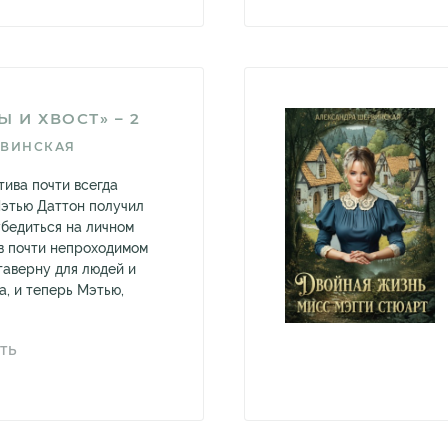
 И ХВОСТ» – 2
РВИНСКАЯ
тива почти всегда
Мэтью Даттон получил
убедиться на личном
 в почти непроходимом
таверну для людей и
а, и теперь Мэтью,
ТЬ