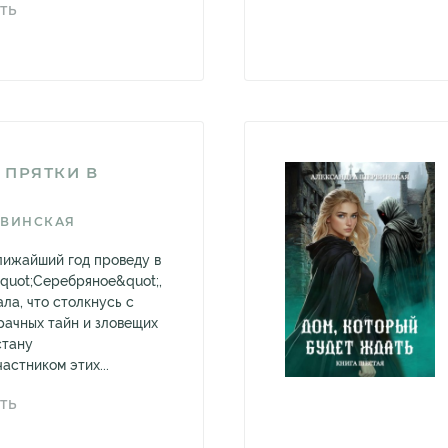
ТЬ
 ПРЯТКИ В
РВИНСКАЯ
ближайший год проведу в
quot;Серебряное&quot;,
ла, что столкнусь с
рачных тайн и зловещих
стану
астником этих...
ТЬ