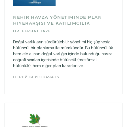
NEHIR HAVZA YÖNETIMINDE PLAN
HIYERARŞISI VE KATILIMCILIK
DR. FERHAT TAZE
Doğal varlıkların sürdürülebilir yönetimi hiç şüphesiz
bütüncül bir planlama ile mümkündür. Bu bütüncüllük
hem ele alınan doğal varlığın içinde bulunduğu havza
coğrafi sınırları içerisinde bütüncül (mekânsal
bütünlük), hem diğer plan kararları ve...
ПЕРЕЙТИ И СКАЧАТЬ