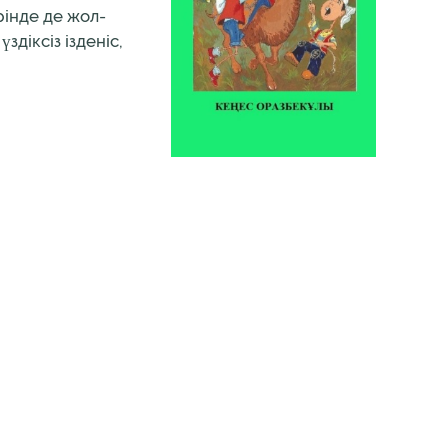
рінде де жол-
діксіз ізденіс,