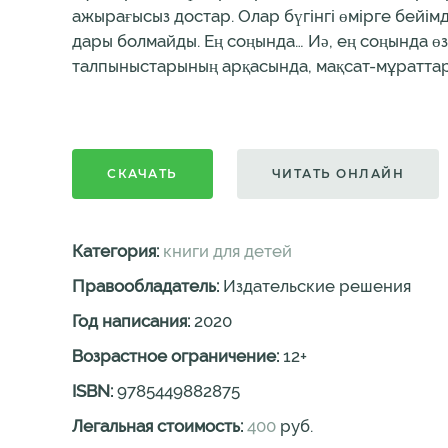
ажырағысыз достар. Олар бүгінгі өмірге бейімд
дары болмайды. Ең соңында… Иә, ең соңында өз
талпыныстарының арқасында, мақсат-мұраттар
СКАЧАТЬ
ЧИТАТЬ ОНЛАЙН
Категория:
книги для детей
Правообладатель:
Издательские решения
Год написания:
2020
Возрастное ограничение:
12
+
ISBN:
9785449882875
Легальная стоимость:
400
руб.