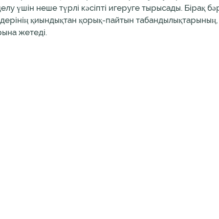
елу үшін неше түрлі кәсіпті игеруге тырысады. Бірақ бә
дерінің қиындықтан қорық-пайтын табандылықтарының, үз
ына жетеді.