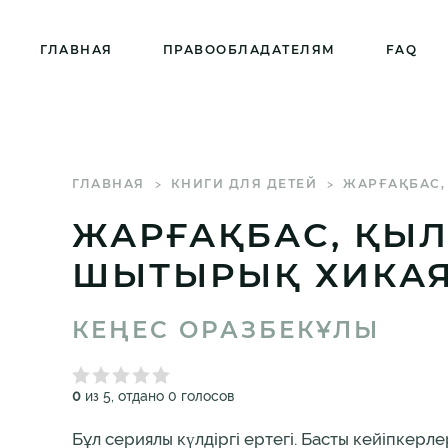
ГЛАВНАЯ
ПРАВООБЛАДАТЕЛЯМ
FAQ
ГЛАВНАЯ
КНИГИ ДЛЯ ДЕТЕЙ
ЖАРҒАҚБАС,
ЖАРҒАҚБАС, ҚЫЛ
ШЫТЫРЫҚ ХИКА
КЕҢЕС ОРАЗБЕКҰЛЫ
0
из 5, отдано 0 голосов
Бұл сериялы күлдіргі ертегі. Басты кейіпкерл