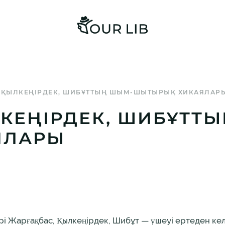
 ҚЫЛКЕҢІРДЕК, ШИБҰТТЫҢ ШЫМ-ШЫТЫРЫҚ ХИКАЯЛАР
КЕҢІРДЕК, ШИБҰТТ
ЯЛАРЫ
ері Жарғақбас, Қылкеңірдек, Шибұт — үшеуі ертеден ке