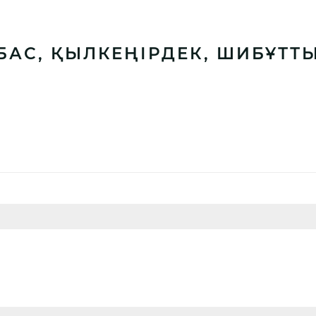
ҚБАС, ҚЫЛКЕҢІРДЕК, ШИБҰ