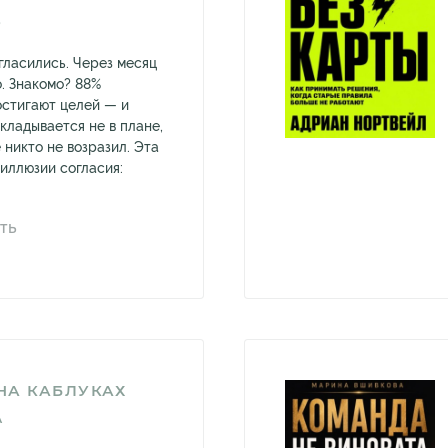
Р
гласились. Через месяц
. Знакомо? 88%
стигают целей — и
кладывается не в плане,
е никто не возразил. Эта
иллюзии согласия:
ТЬ
НА КАБЛУКАХ
А