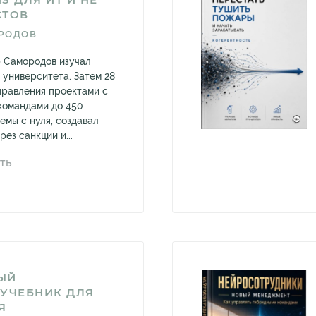
СТОВ
РОДОВ
 Самородов изучал
 университета. Затем 28
 управления проектами с
командами до 450
емы с нуля, создавал
ез санкции и...
ТЬ
ЫЙ
 УЧЕБНИК ДЛЯ
Я