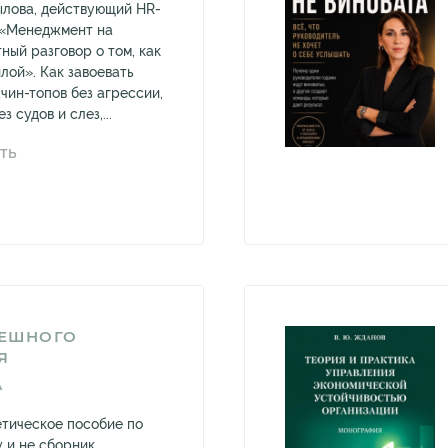
ылова, действующий HR-
 «Менеджмент на
ный разговор о том, как
лой». Как завоевать
чин-топов без агрессии,
 судов и слез,...
ТЬ
ЕШНОГО
Я
А
етическое пособие по
 и не сборник