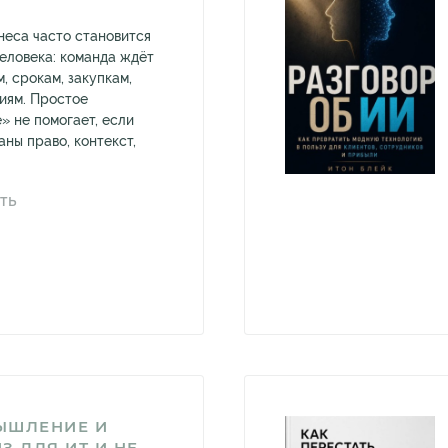
неса часто становится
человека: команда ждёт
м, срокам, закупкам,
иям. Простое
» не помогает, если
ны право, контекст,
ТЬ
ЫШЛЕНИЕ И
З ДЛЯ ИТ И НЕ