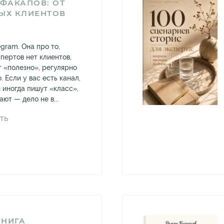
 ФАКАПОВ: ОТ
ЫХ КЛИЕНТОВ
А
egram. Она про то,
пертов нет клиентов,
т «полезно», регулярно
. Если у вас есть канал,
и иногда пишут «класс»,
ют — дело не в...
ТЬ
КНИГА