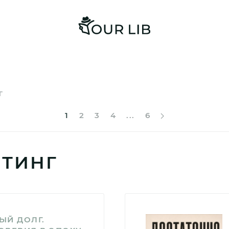
Г
1
2
3
4
...
6
ЕТИНГ
ЫЙ ДОЛГ.