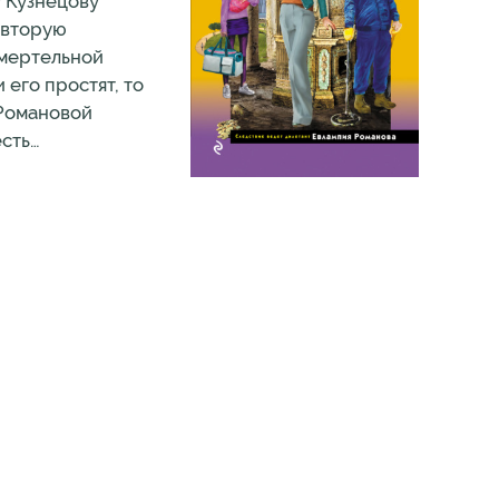
у Кузнецову
 вторую
смертельной
 его простят, то
 Романовой
есть…