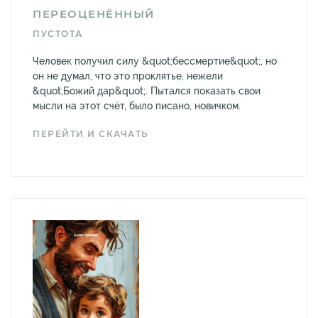
ПЕРЕОЦЕНËННЫЙ
ПУСТОТА
Человек получил силу &quot;бессмертие&quot;, но
он не думал, что это проклятье, нежели
&quot;Божий дар&quot;. Пытался показать свои
мысли на этот счëт, было писано, новичком.
ПЕРЕЙТИ И СКАЧАТЬ