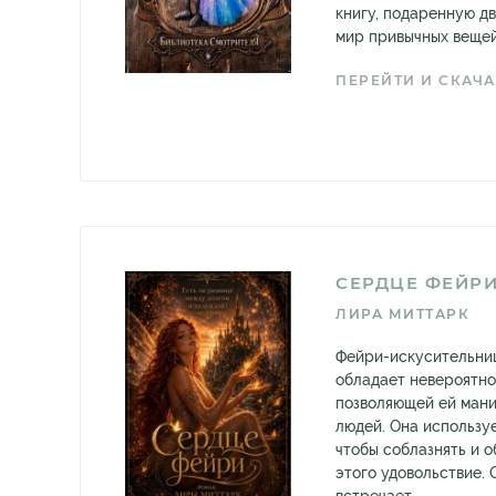
книгу, подаренную дв
мир привычных вещей 
ПЕРЕЙТИ И СКАЧА
СЕРДЦЕ ФЕЙР
ЛИРА МИТТАРК
Фейри-искусительни
обладает невероятно
позволяющей ей ман
людей. Она использу
чтобы соблазнять и о
этого удовольствие.