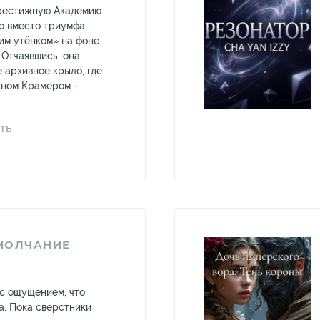
престижную Академию
но вместо триумфа
ким утёнком» на фоне
 Отчаявшись, она
 архивное крыло, где
аном Крамером -
ТЬ
МОЛЧАНИЕ
 с ощущением, что
а. Пока сверстники