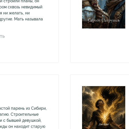
и строили планы, он
ром сквозь невидимый
я ни желать, ни
 другие. Мать называла
ТЬ
стой парень из Сибири,
магию. Строительные
и с бывшей девушкой,
ажды он находит старую