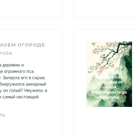
 МОЕМ ОГОРОДЕ
РСОН
в деревню и
е огромного пса,
 Заперла его в сарае,
обнаружился шикарный
у он голый? Неужели, в
я самый настоящий
ТЬ