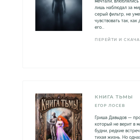
мечтали, влюблялись 
лишь наблюдал за ми
серый фильтр, не уме
чувствовать так, как
его...
ПЕРЕЙТИ И СКАЧА
КНИГА ТЬМЫ
ЕГОР ЛОСЕВ
Гриша Давыдов — про
который не верит в 
будни, редкие встреч
тихая жизнь. Но одн