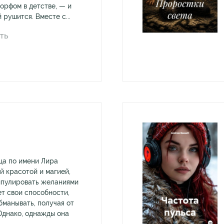
орфом в детстве, — и
рушится. Вместе с...
ТЬ
И
ца по имени Лира
й красотой и магией,
ипулировать желаниями
ет свои способности,
бманывать, получая от
 Однако, однажды она