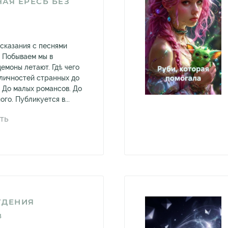
АЯ ЕРЕСЬ БЕЗ
сказания с песнями
. Побываем мы в
демоны летают. Гдѣ чего
 личностей странных до
 До малых романсов. До
го. Публикуется в...
ТЬ
УДЕНИЯ
В