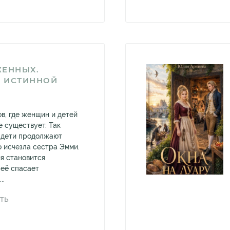
ЖЕННЫХ.
 ИСТИННОЙ
в, где женщин и детей
е существует. Так
о дети продолжают
то исчезла сестра Эмми.
ня становится
её спасает
..
ТЬ