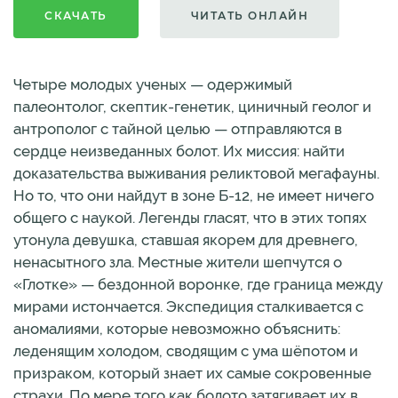
СКАЧАТЬ
ЧИТАТЬ ОНЛАЙН
Четыре молодых ученых — одержимый
палеонтолог, скептик-генетик, циничный геолог и
антрополог с тайной целью — отправляются в
сердце неизведанных болот. Их миссия: найти
доказательства выживания реликтовой мегафауны.
Но то, что они найдут в зоне Б-12, не имеет ничего
общего с наукой. Легенды гласят, что в этих топях
утонула девушка, ставшая якорем для древнего,
ненасытного зла. Местные жители шепчутся о
«Глотке» — бездонной воронке, где граница между
мирами истончается. Экспедиция сталкивается с
аномалиями, которые невозможно объяснить:
леденящим холодом, сводящим с ума шёпотом и
призраком, который знает их самые сокровенные
страхи. По мере того как болото затягивает их в