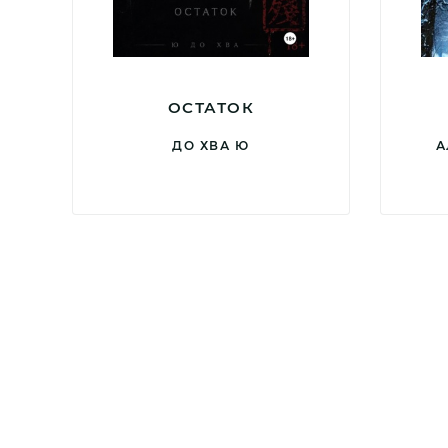
ОСТАТОК
ДО ХВА Ю
А