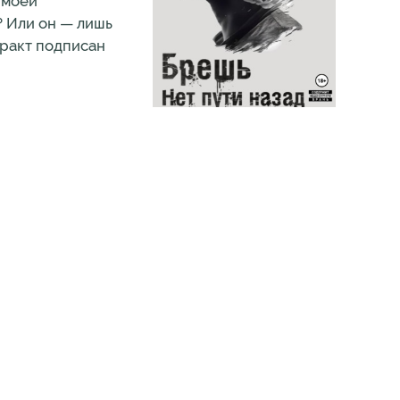
 моей
? Или он — лишь
тракт подписан