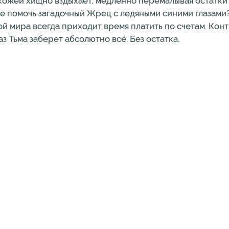
 кожей хищно вздыхает, медленно перемалывая остатки
не помочь загадочный Жрец с ледяными синими глазами
ой мира всегда приходит время платить по счетам. Кон
аз Тьма заберет абсолютно всё. Без остатка.