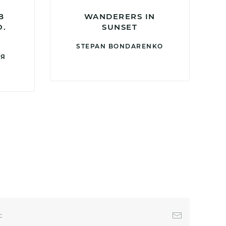
В
WANDERERS IN
О.
SUNSET
Я
STEPAN BONDARENKO
АЯ