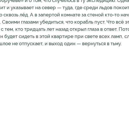
Обручеве» и о том, что случилось в ту экспедицию. Одн
т и указывает на север — туда, где среди льдов покои
квозь лёд. А в запертой комнате за стеной кто-то нач
 Своими глазами убедиться, что корабль пуст. Что всё э
 тем, кто тридцать лет назад открыл глаза в ответ. Пот
Он будет сидеть в этой квартире при свете всех ламп, с
лое не отпускает, и выход один — вернуться в тьму.