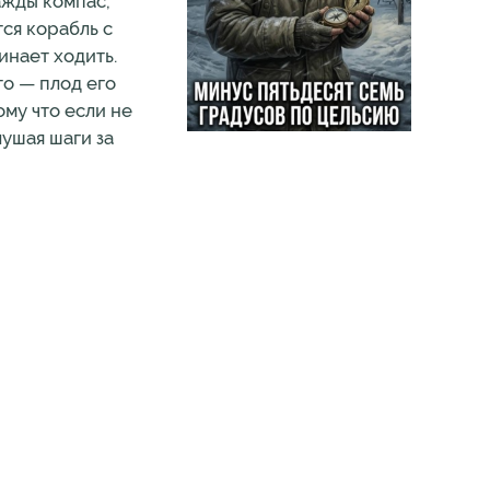
ажды компас,
тся корабль с
инает ходить.
то — плод его
ому что если не
лушая шаги за