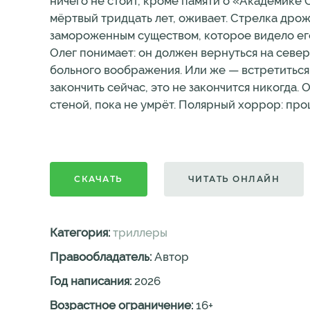
ничего не стоит, кроме памяти о «Академике 
мёртвый тридцать лет, оживает. Стрелка дрожи
замороженным существом, которое видело его с
Олег понимает: он должен вернуться на север.
больного воображения. Или же — встретиться с
закончить сейчас, это не закончится никогда. 
стеной, пока не умрёт. Полярный хоррор: прош
СКАЧАТЬ
ЧИТАТЬ ОНЛАЙН
Категория:
триллеры
Правообладатель:
Автор
Год написания:
2026
Возрастное ограничение:
16
+