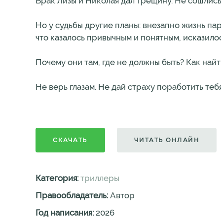
Брак Лизы и Николая дал трещину. Не сошлись
Но у судьбы другие планы: внезапно жизнь па
что казалось привычным и понятным, исказило
Почему они там, где не должны быть? Как най
Не верь глазам. Не дай страху поработить тебя
СКАЧАТЬ
ЧИТАТЬ ОНЛАЙН
Категория:
триллеры
Правообладатель:
Автор
Год написания:
2026