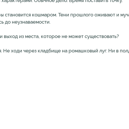
 характерами. Обычное дело. Время поставить точку.
ры становится кошмаром. Тени прошлого оживают и муча
сь до неузнаваемости.
ти выход из места, которое не может существовать?
. Не ходи через кладбище на ромашковый луг. Ни в полде