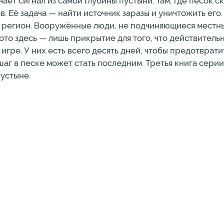
ает сигнал из самой глубины пустыни. Там, где песок с
. Её задача — найти источник заразы и уничтожить его.
от регион. Вооружённые люди, не подчиняющиеся местны
то здесь — лишь прикрытие для того, что действительн
игре. У них есть всего десять дней, чтобы предотврати
аг в песке может стать последним. Третья книга серии
пустыне.