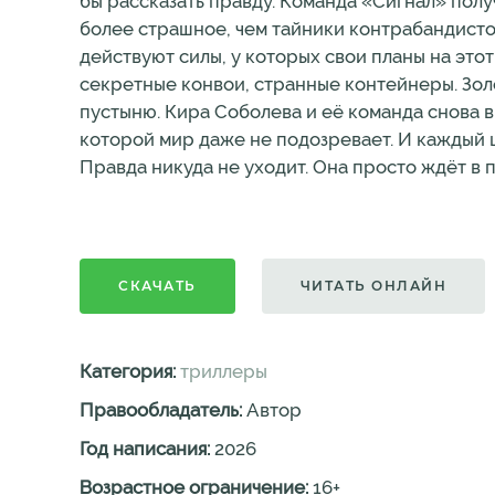
бы рассказать правду. Команда «Сигнал» получ
более страшное, чем тайники контрабандистов
действуют силы, у которых свои планы на эт
секретные конвои, странные контейнеры. Золо
пустыню. Кира Соболева и её команда снова в 
которой мир даже не подозревает. И каждый ш
Правда никуда не уходит. Она просто ждёт в 
СКАЧАТЬ
ЧИТАТЬ ОНЛАЙН
Категория:
триллеры
Правообладатель:
Автор
Год написания:
2026
Возрастное ограничение:
16
+