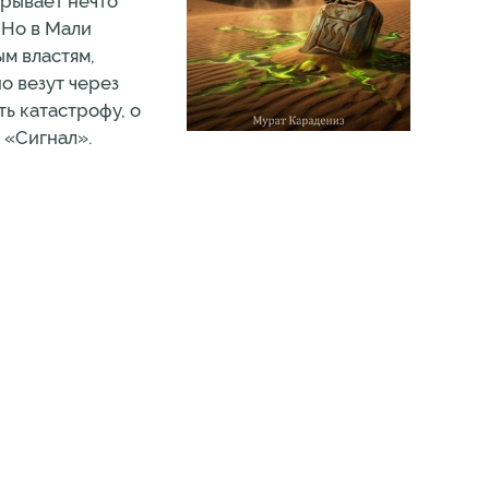
крывает нечто
 Но в Мали
м властям,
о везут через
ть катастрофу, о
 «Сигнал».