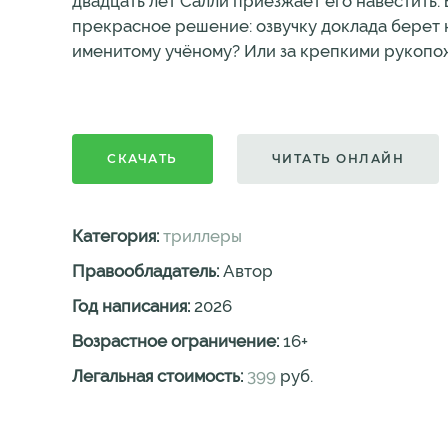
двадцать лет Салли приезжает его навестить
прекрасное решение: озвучку доклада берет н
именитому учёному? Или за крепкими рукопож
СКАЧАТЬ
ЧИТАТЬ ОНЛАЙН
Категория:
триллеры
Правообладатель:
Автор
Год написания:
2026
Возрастное ограничение:
16
+
Легальная стоимость:
399
руб.