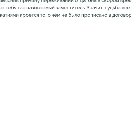
. Выяснив причину переживаний отца, она в скором вре
а себя так называемый заместитель. Значит, судьба всё
атиями кроется то, о чём не было прописано в догово