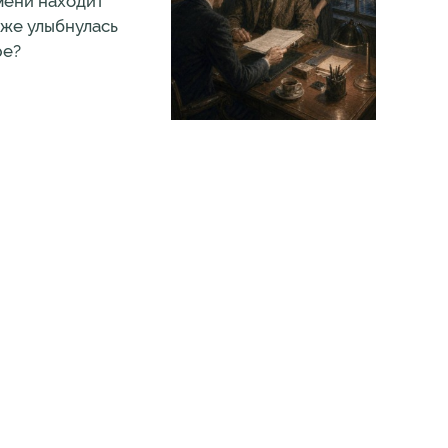
мени находит
 же улыбнулась
ре?