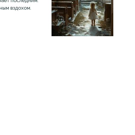
рает последним.
нным вздохом.