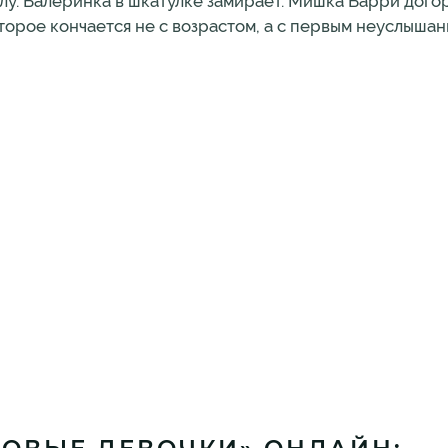
олу. Балеринка в шкатулке замирает. Мишка Барри дого
оторое кончается не с возрастом, а с первым неуслыша