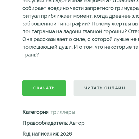
несущей на ладони знак Бафомета? Древнее зл
собирает воедино части запретного гримуара
ритуал приближает момент, когда древнее зло
заброшенной типографии? Почему жертвы выб
пентаграмма на ладони главной героини? Отве
Она рассказывает о силе, с которой лучше не в
поглощающей души. И о том, что некоторые тай
грань?
СКАЧАТЬ
ЧИТАТЬ ОНЛАЙН
Категория:
триллеры
Правообладатель:
Автор
Год написания:
2026