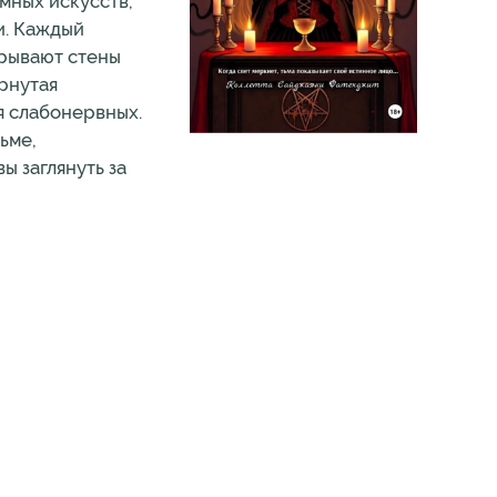
мных искусств,
и. Каждый
крывают стены
рнутая
я слабонервных.
ьме,
ы заглянуть за