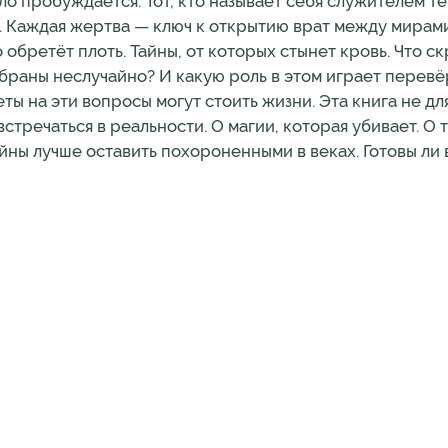
о пробуждается. Тот, кто называет себя служителем тё
. Каждая жертва — ключ к открытию врат между мирам
 обретёт плоть. Тайны, от которых стынет кровь. Что с
раны неслучайно? И какую роль в этом играет перевё
ты на эти вопросы могут стоить жизни. Эта книга не дл
стречаться в реальности. О магии, которая убивает. О т
ны лучше оставить похороненными в веках. Готовы ли в