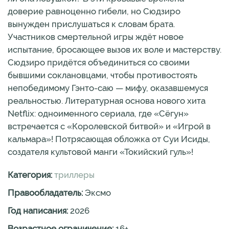
доверие равноценно гибели, но Сюдзиро
вынужден прислушаться к словам брата.
Участников смертельной игры ждёт новое
испытание, бросающее вызов их воле и мастерству.
Сюдзиро придётся объединиться со своими
бывшими соклановцами, чтобы противостоять
непобедимому Гэнто-саю — мифу, оказавшемуся
реальностью. Литературная основа нового хита
Netflix: одноименного сериала, где «Сёгун»
встречается с «Королевской битвой» и «Игрой в
кальмара»! Потрясающая обложка от Суи Исиды,
создателя культовой манги «Токийский гуль»!
Категория:
триллеры
Правообладатель:
Эксмо
Год написания:
2026
Возрастное ограничение:
16
+