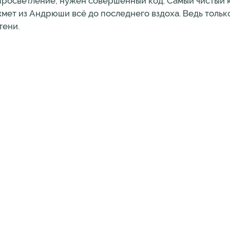
 просветление, нужен совершенный код. Самый чистый 
жмет из Андрюши всё до последнего вздоха. Ведь толь
тени.