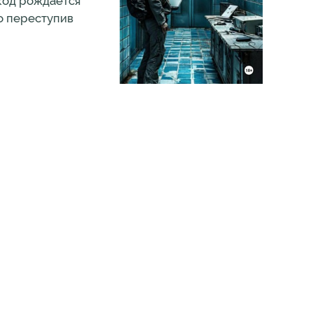
код рождается
ко переступив