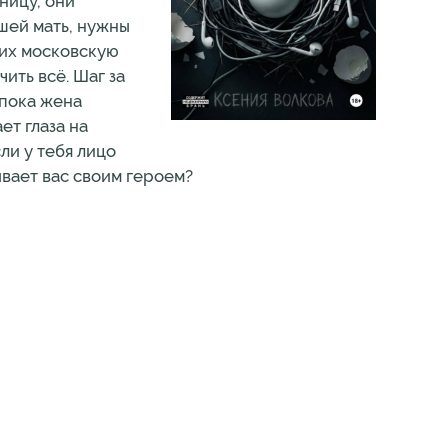
ицу, они
шей мать, нужны
 их московскую
ить всё. Шаг за
 пока жена
ет глаза на
ли у тебя лицо
ывает вас своим героем?