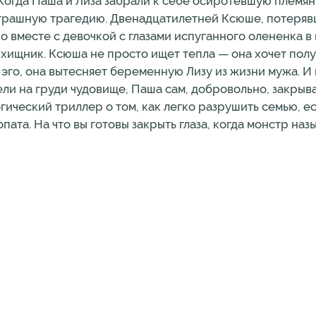
 Паша и Лиза забрали к себе осиротевшую племянн
страшную трагедию. Двенадцатилетней Ксюше, потеряв
Но вместе с девочкой с глазами испуганного олененка в
ищник. Ксюша не просто ищет тепла — она хочет получ
эго, она вытесняет беременную Лизу из жизни мужа. И
ли на груди чудовище, Паша сам, добровольно, закрыва
ический триллер о том, как легко разрушить семью, ес
ата. На что вы готовы закрыть глаза, когда монстр наз