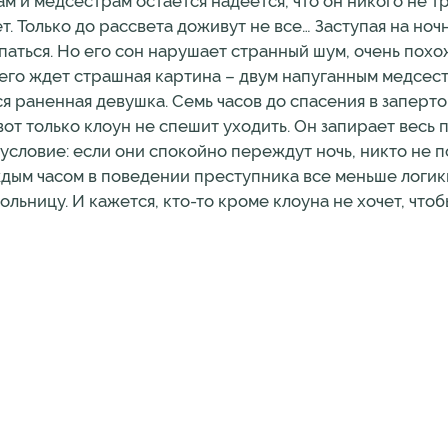
м и медсестрам остается надеется, что он никого не т
т. Только до рассвета доживут не все… Заступая на но
паться. Но его сон нарушает странный шум, очень похо
, его ждет страшная картина – двум напуганным медсес
тся раненная девушка. Семь часов до спасения в заперт
т только клоун не спешит уходить. Он запирает весь 
словие: если они спокойно переждут ночь, никто не п
ждым часом в поведении преступника все меньше логики
льницу. И кажется, кто-то кроме клоуна не хочет, что