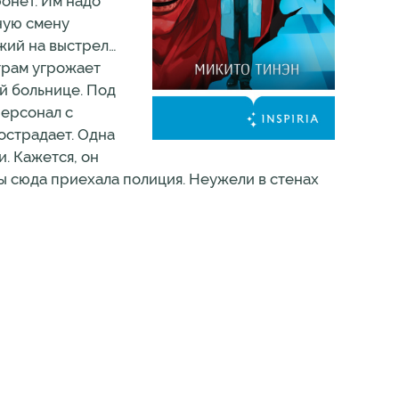
ронет. Им надо
чную смену
жий на выстрел…
трам угрожает
ой больнице. Под
персонал с
острадает. Одна
. Кажется, он
бы сюда приехала полиция. Неужели в стенах