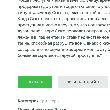
Когда преступник захватывает больницу, врача
продержать до утра, и тогда он спокойно уйде
хирург Хаямидзу Сюго надеялся спокойно выс
Когда Сюго спускается проверить в чем дело
преступник в маске клоуна, а у его ног валяе
дулом револьвера Сюго проводит операцию, во
лежачими пациентами и ставит единственное у
тайна, способная разрушить все. Однако с ка
совершенно не случайно выбрал именно эту бо
больницы скрывается другой преступник?
СКАЧАТЬ
ЧИТАТЬ ОНЛАЙН
Категория:
триллеры
Правообладатель:
Эксмо