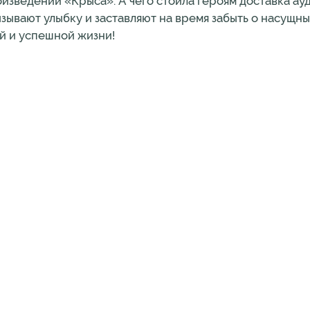
оизведении «Крыса». А чего стоила героям доставка а
ызывают улыбку и заставляют на время забыть о насущн
й и успешной жизни!