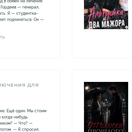
д в обмен на лечение
 Гордеев — генерал,
ть. Я — студентка-
еет подчиняться. Он —
ТЬ
ЛЮЧЕНИЯ ДЛЯ
не. Ещё один. Мы стоим
 когда-нибудь
ником? — Что? —
отом. — Я спросил,