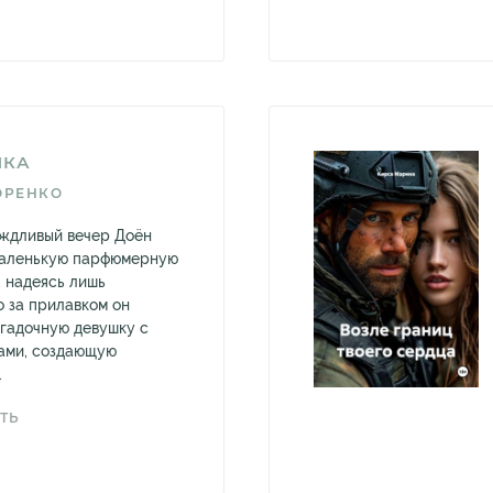
ИКА
ОРЕНКО
ождливый вечер Доён
 маленькую парфюмерную
, надеясь лишь
о за прилавком он
гадочную девушку с
ами, создающую
.
ТЬ