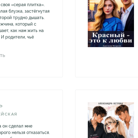
 своя «серая плитка».
лая блузка, застёгнутая
оторой трудно дышать.
жчина, который с
ает, как нам жить на
 И родители, чьё
ТЬ
Ь
ЕЙСКАЯ
а он сделал мне
рого нельзя отказаться.