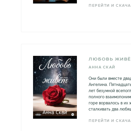
ПЕРЕЙТИ И СКАЧА
ЛЮБОВЬ ЖИВЁТ
АННА СКАЙ
Они были вместе двад
Ангелина. Пятнадцать
лет безумной всепог
полного взаимопоним
горе ворвалось в их 
сталкивать два любящ
ПЕРЕЙТИ И СКАЧА