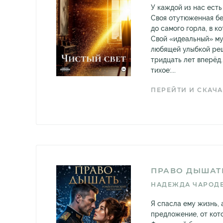
У каждой из нас есть
Своя отутюженная бе
до самого горла, в к
Свой «идеальный» му
любящей улыбкой реш
тридцать лет вперёд.
тихое:...
ПЕРЕЙТИ И СКАЧА
ПРАВО ДЫШАТ
НАДЕЖДА ЧАРОД
Я спасла ему жизнь, 
предложение, от кото