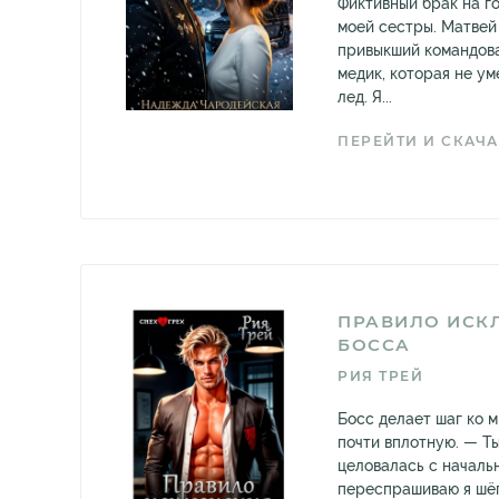
Фиктивный брак на го
моей сестры. Матвей
привыкший командова
медик, которая не ум
лед. Я...
ПЕРЕЙТИ И СКАЧА
ПРАВИЛО ИСК
БОССА
РИЯ ТРЕЙ
Босс делает шаг ко м
почти вплотную. — Ты
целовалась с началь
переспрашиваю я шёп