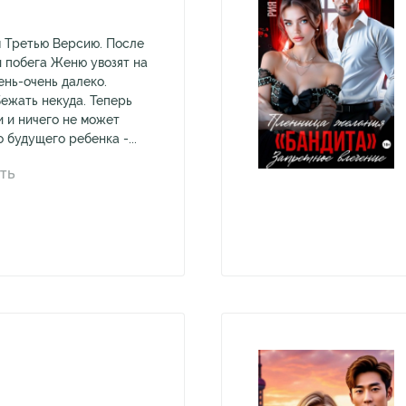
 Третью Версию. После
 побега Женю увозят на
ень-очень далеко.
Бежать некуда. Теперь
и и ничего не может
 будущего ребенка -...
ТЬ