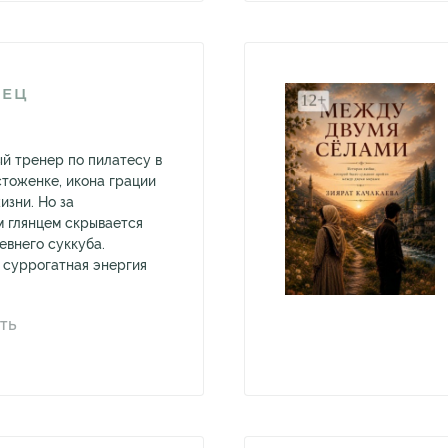
НЕЦ
й тренер по пилатесу в
стоженке, икона грации
изни. Но за
 глянцем скрывается
евнего суккуба.
 суррогатная энергия
ТЬ