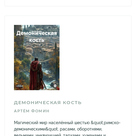
ДЕМОНИЧЕСКАЯ КОСТЬ
АРТЁМ ФОМИН
Магический мир населённый шестью &quot;римско-
демоническими&quot; расами, оборотнями,
ведьмами, инквизицией, тархами, хуманами и