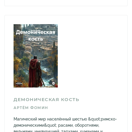
ДЕМОНИЧЕСКАЯ КОСТЬ
АРТЁМ ФОМИН
Магический мир населённый шестью &quot;римско-
демоническими&quot; расами, оборотнями,
ведьмами, инквизицией, тархами, хуманами и