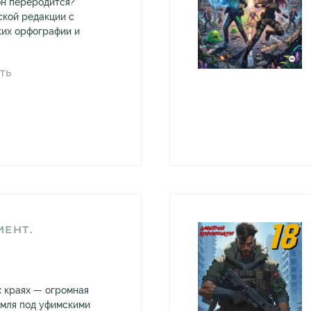
он переродится?
ской редакции с
ких орфографии и
ТЬ
ЕНТ.
х краях — огромная
емля под уфимскими