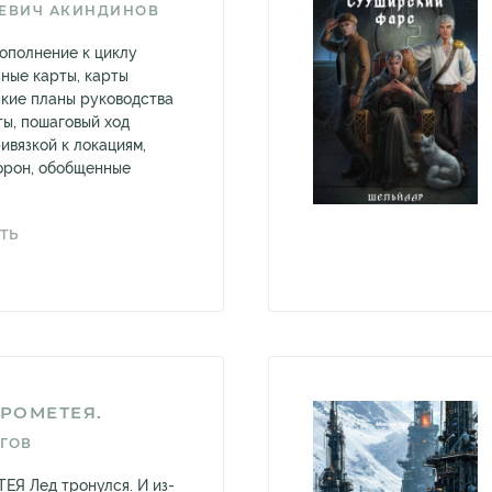
ЕВИЧ АКИНДИНОВ
ополнение к циклу
ьные карты, карты
ские планы руководства
ты, пошаговый ход
ивязкой к локациям,
орон, обобщенные
ТЬ
ПРОМЕТЕЯ.
ГОВ
Я Лед тронулся. И из-