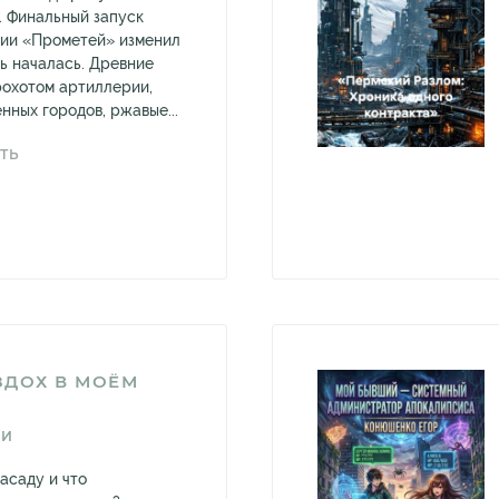
. Финальный запуск
ции «Прометей» изменил
ль началась. Древние
рохотом артиллерии,
нных городов, ржавые...
ТЬ
ЗДОХ В МОЁМ
СИ
асаду и что