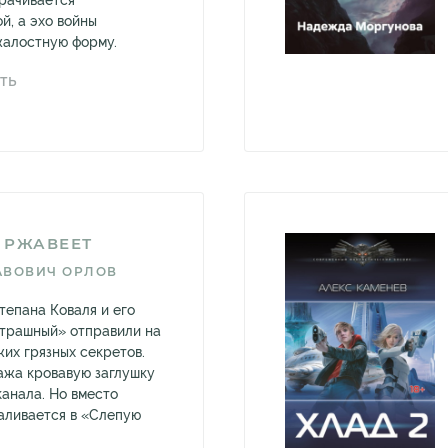
рачивается
й, а эхо войны
жалостную форму.
ТЬ
Е РЖАВЕЕТ
АВОВИЧ ОРЛОВ
тепана Коваля и его
трашный» отправили на
их грязных секретов.
ажа кровавую заглушку
канала. Но вместо
аливается в «Слепую