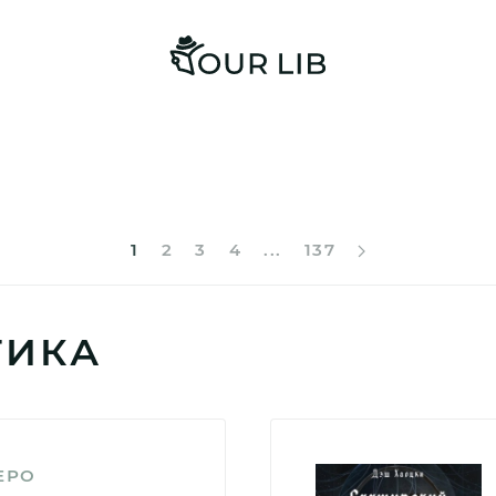
1
2
3
4
...
137
ТИКА
ЕРО