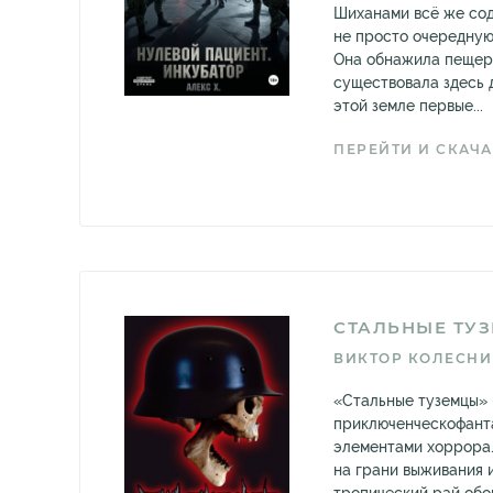
Шиханами всё же сод
не просто очередную
Она обнажила пещеру
существовала здесь 
этой земле первые...
ПЕРЕЙТИ И СКАЧА
СТАЛЬНЫЕ ТУ
ВИКТОР КОЛЕСН
«Стальные туземцы»
приключенческофанта
элементами хоррора.
на грани выживания 