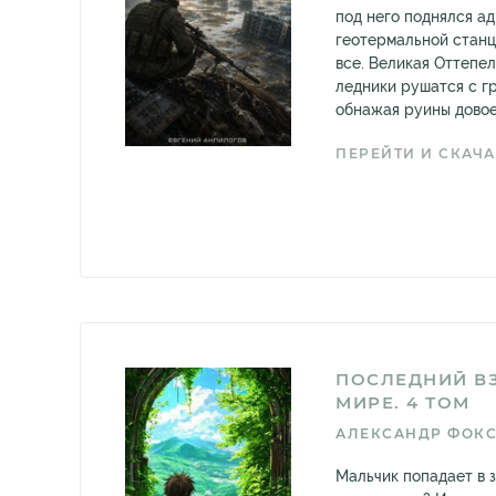
под него поднялся ад
геотермальной стан
все. Великая Оттепе
ледники рушатся с г
обнажая руины довое
ПЕРЕЙТИ И СКАЧА
ПОСЛЕДНИЙ В
МИРЕ. 4 ТОМ
АЛЕКСАНДР ФОК
Мальчик попадает в з