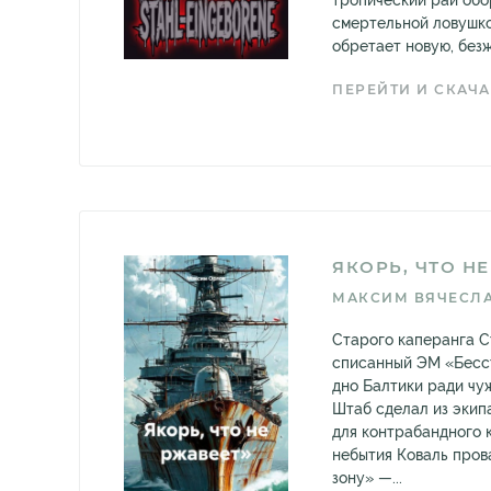
тропический рай обо
смертельной ловушко
обретает новую, без
ПЕРЕЙТИ И СКАЧА
ЯКОРЬ, ЧТО Н
МАКСИМ ВЯЧЕСЛ
Старого каперанга С
списанный ЭМ «Бесс
дно Балтики ради чуж
Штаб сделал из экип
для контрабандного 
небытия Коваль пров
зону» —...