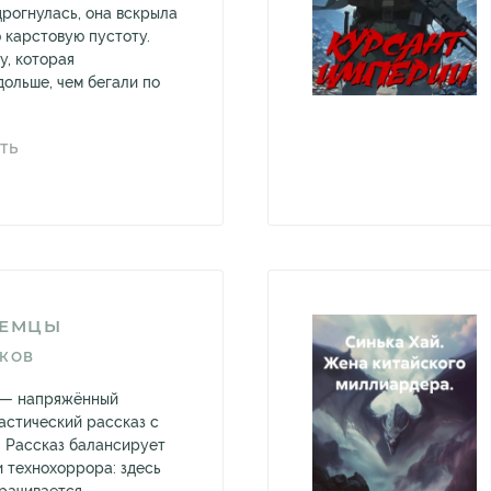
рогнулась, она вскрыла
 карстовую пустоту.
, которая
дольше, чем бегали по
ТЬ
ЗЕМЦЫ
ИКОВ
 — напряжённый
стический рассказ с
 Рассказ балансирует
и технохоррора: здесь