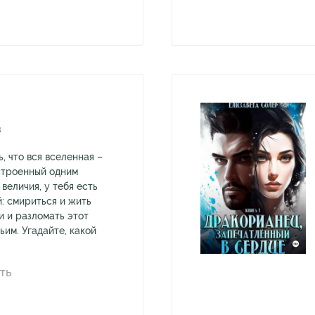
В
, что вся вселенная –
строенный одним
величия, у тебя есть
: смириться и жить
и и разломать этот
ьим. Угадайте, какой
ТЬ