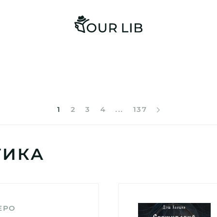
1
2
3
4
...
137
ТИКА
ЕРО