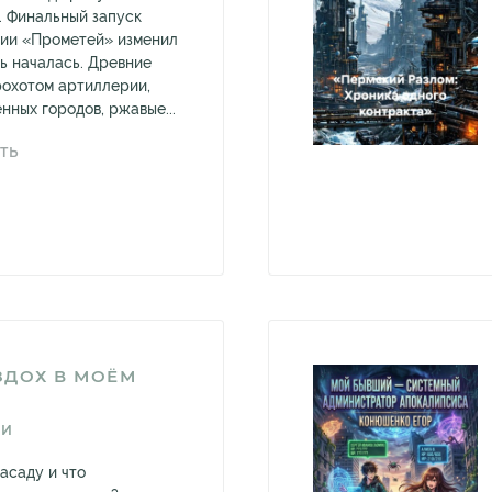
. Финальный запуск
ции «Прометей» изменил
ль началась. Древние
рохотом артиллерии,
нных городов, ржавые...
ТЬ
ЗДОХ В МОЁМ
СИ
асаду и что