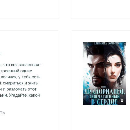
В
, что вся вселенная –
строенный одним
величия, у тебя есть
: смириться и жить
и и разломать этот
ьим. Угадайте, какой
ТЬ