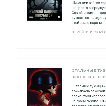
Шиханами всё же сод
не просто очередную
Она обнажила пещеру
существовала здесь 
этой земле первые...
ПЕРЕЙТИ И СКАЧА
СТАЛЬНЫЕ ТУ
ВИКТОР КОЛЕСН
«Стальные туземцы»
приключенческофанта
элементами хоррора.
на грани выживания 