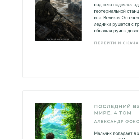
под него поднялся ад
геотермальной стан
все. Великая Оттепе
ледники рушатся с г
обнажая руины довое
ПЕРЕЙТИ И СКАЧА
ПОСЛЕДНИЙ В
МИРЕ. 4 ТОМ
АЛЕКСАНДР ФОК
Мальчик попадает в з