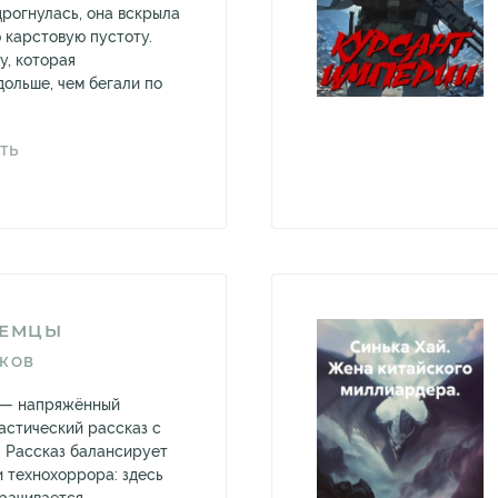
рогнулась, она вскрыла
 карстовую пустоту.
, которая
дольше, чем бегали по
ТЬ
ЗЕМЦЫ
ИКОВ
 — напряжённый
стический рассказ с
 Рассказ балансирует
и технохоррора: здесь