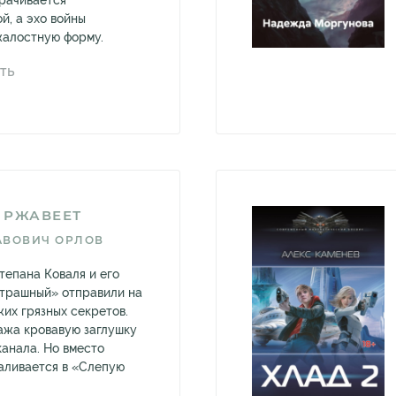
рачивается
й, а эхо войны
жалостную форму.
ТЬ
Е РЖАВЕЕТ
АВОВИЧ ОРЛОВ
тепана Коваля и его
трашный» отправили на
их грязных секретов.
ажа кровавую заглушку
канала. Но вместо
аливается в «Слепую