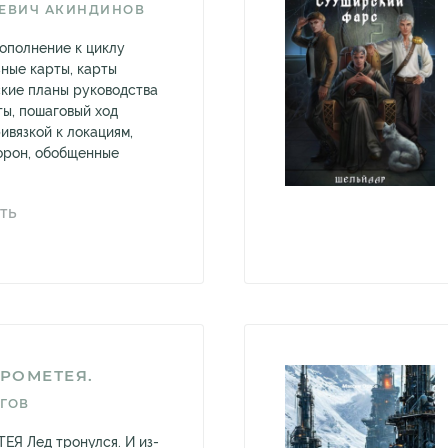
ЕВИЧ АКИНДИНОВ
ополнение к циклу
ьные карты, карты
ские планы руководства
ты, пошаговый ход
ивязкой к локациям,
орон, обобщенные
ТЬ
ПРОМЕТЕЯ.
ГОВ
Я Лед тронулся. И из-