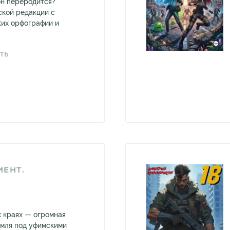
он переродится?
ской редакции с
ких орфографии и
ТЬ
ЕНТ.
х краях — огромная
емля под уфимскими