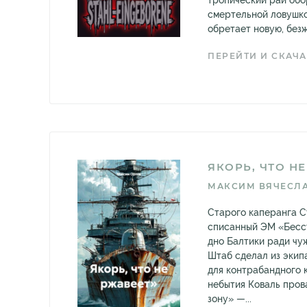
тропический рай обо
смертельной ловушко
обретает новую, без
ПЕРЕЙТИ И СКАЧА
ЯКОРЬ, ЧТО Н
МАКСИМ ВЯЧЕСЛ
Старого каперанга С
списанный ЭМ «Бесс
дно Балтики ради чуж
Штаб сделал из экип
для контрабандного 
небытия Коваль пров
зону» —...