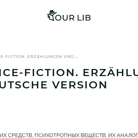
E-FICTION. ERZÄHLUNGEN UND...
NCE-FICTION. ERZÄH
EUTSCHE VERSION
ИХ СРЕДСТВ, ПСИХОТРОПНЫХ ВЕЩЕСТВ, ИХ АНАЛО