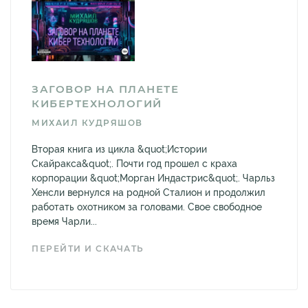
ЗАГОВОР НА ПЛАНЕТЕ
КИБЕРТЕХНОЛОГИЙ
МИХАИЛ КУДРЯШОВ
Вторая книга из цикла &quot;Истории
Скайракса&quot;. Почти год прошел с краха
корпорации &quot;Морган Индастрис&quot;. Чарльз
Хенсли вернулся на родной Сталион и продолжил
работать охотником за головами. Свое свободное
время Чарли...
ПЕРЕЙТИ И СКАЧАТЬ