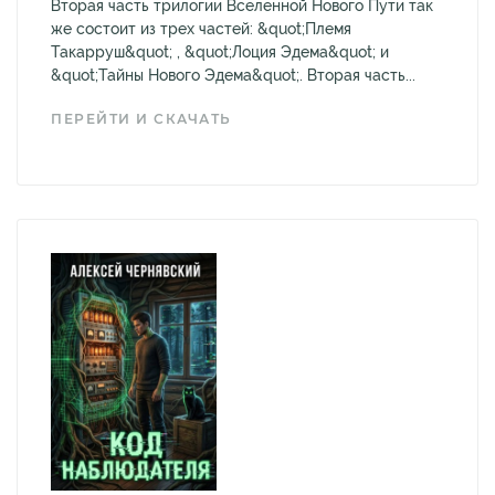
Вторая часть трилогии Вселенной Нового Пути так
же состоит из трех частей: &quot;Племя
Такарруш&quot; , &quot;Лоция Эдема&quot; и
&quot;Тайны Нового Эдема&quot;. Вторая часть...
ПЕРЕЙТИ И СКАЧАТЬ