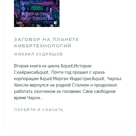
ЗАГОВОР НА ПЛАНЕТЕ
КИБЕРТЕХНОЛОГИЙ
МИХАИЛ КУДРЯШОВ
Вторая книга из цикла &quot;Истории
Скайракса&quot;. Почти год прошел с краха
корпорации &quot;Морган Индастрис&quot;. Чарльз
Хенсли вернулся на родной Сталион и продолжил
работать охотником за головами. Свое свободное
время Чарли...
ПЕРЕЙТИ И СКАЧАТЬ