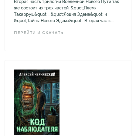
Вторая часть трилогии Вселенной Нового Пути так
же состоит из трех частей: &quot;Племя
Такарруш&quot; , &quot;Лоция Эдема&quot; и
&quot;Тайны Нового Эдема&quot;. Вторая часть...
ПЕРЕЙТИ И СКАЧАТЬ