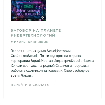
ЗАГОВОР НА ПЛАНЕТЕ
КИБЕРТЕХНОЛОГИЙ
МИХАИЛ КУДРЯШОВ
Вторая книга из цикла &quot;Истории
Скайракса&quot;. Почти год прошел с краха
корпорации &quot;Морган Индастрис&quot;. Чарльз
Хенсли вернулся на родной Сталион и продолжил
работать охотником за головами. Свое свободное
время Чарли...
ПЕРЕЙТИ И СКАЧАТЬ