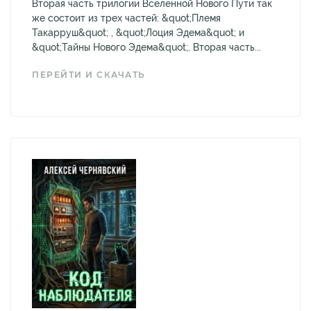
Вторая часть трилогии Вселенной Нового Пути так
же состоит из трех частей: &quot;Племя
Такарруш&quot; , &quot;Лоция Эдема&quot; и
&quot;Тайны Нового Эдема&quot;. Вторая часть...
ПЕРЕЙТИ И СКАЧАТЬ