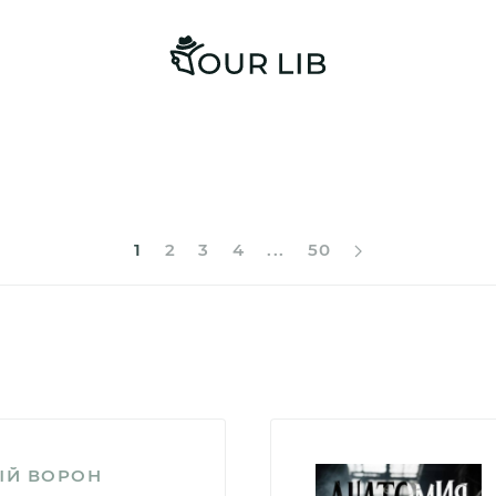
1
2
3
4
...
50
Й ВОРОН