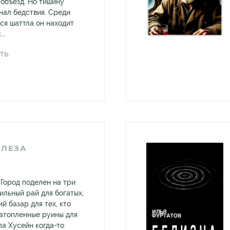
объезд. Но тишину
нал бедствия. Среди
ся шаттла он находит
..
ТЬ
СЛЕЗА
. Город поделен на три
ильный рай для богатых,
й базар для тех, кто
затопленные руины для
йла Хусейн когда-то