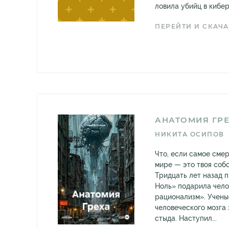
ловила убийц в кибер
ПЕРЕЙТИ И СКАЧА
АНАТОМИЯ ГР
НИКИТА ОСИПОВ
Что, если самое сме
мире — это твоя соб
Тридцать лет назад 
Ноль» подарила чело
рационализм». Учены
человеческого мозга 
стыда. Наступил...