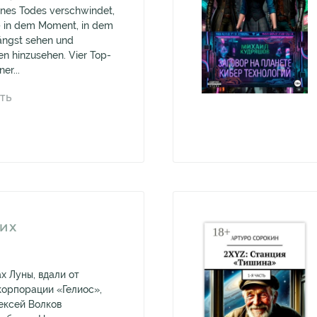
ines Todes verschwindet,
– in dem Moment, in dem
längst sehen und
en hinzusehen. Vier Top-
er...
ТЬ
ИХ
х Луны, вдали от
корпорации «Гелиос»,
ексей Волков