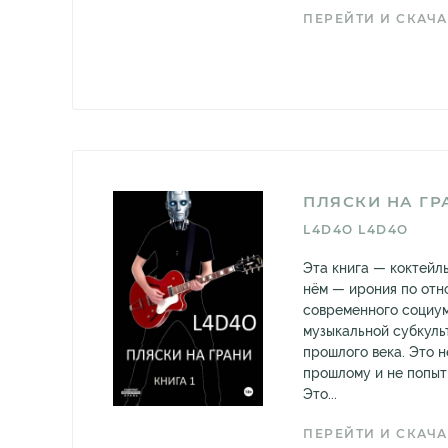
ПЕРЕЙТИ И СКАЧА
ПЛЯСКИ НА ГРА
L4D4O L4D4O
Эта книга — коктейл
нём — ирония по отн
современного социум
музыкальной субкуль
прошлого века. Это н
прошлому и не попытк
Это...
ПЕРЕЙТИ И СКАЧА