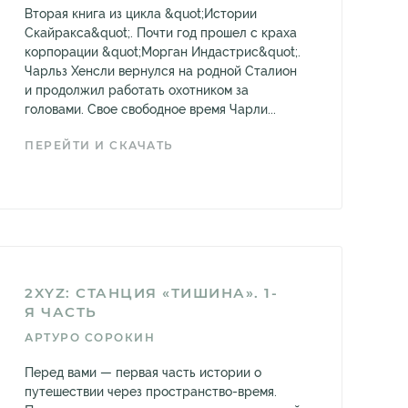
Вторая книга из цикла &quot;Истории
Скайракса&quot;. Почти год прошел с краха
корпорации &quot;Морган Индастрис&quot;.
Чарльз Хенсли вернулся на родной Сталион
и продолжил работать охотником за
головами. Свое свободное время Чарли...
ПЕРЕЙТИ И СКАЧАТЬ
2XYZ: СТАНЦИЯ «ТИШИНА». 1-
Я ЧАСТЬ
АРТУРО СОРОКИН
Перед вами — первая часть истории о
путешествии через пространство-время.