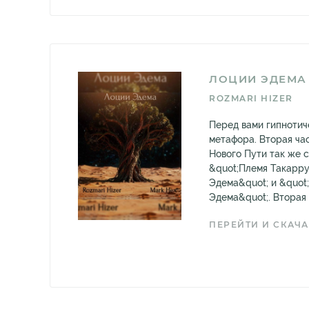
ЛОЦИИ ЭДЕМА
ROZMARI HIZER
Перед вами гипнотиче
метафора. Вторая ча
Нового Пути так же с
&quot;Племя Такарру
Эдема&quot; и &quot
Эдема&quot;. Вторая ч
ПЕРЕЙТИ И СКАЧА