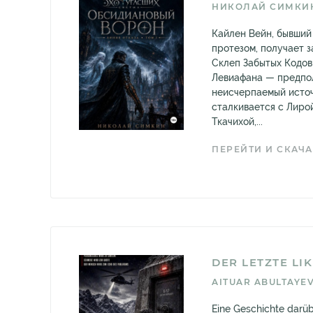
НИКОЛАЙ СИМКИ
Кайлен Вейн, бывший
протезом, получает з
Склеп Забытых Кодов
Левиафана — предпо
неисчерпаемый источ
сталкивается с Лиро
Ткачихой,...
ПЕРЕЙТИ И СКАЧА
DER LETZTE LI
AITUAR ABULTAYE
Eine Geschichte darüb