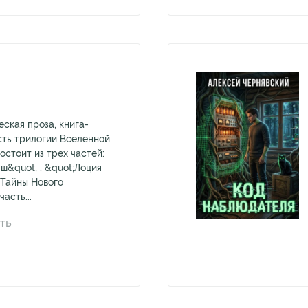
ская проза, книга-
сть трилогии Вселенной
остоит из трех частей:
ш&quot; , &quot;Лоция
;Тайны Нового
асть...
ТЬ