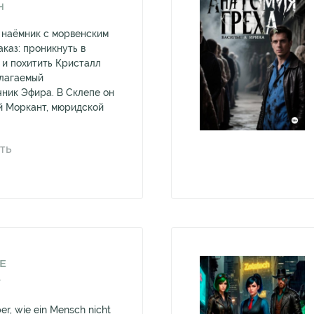
Н
 наёмник с морвенским
аказ: проникнуть в
 и похитить Кристалл
лагаемый
ник Эфира. В Склепе он
й Моркант, мюридской
ТЬ
KE
V
er, wie ein Mensch nicht