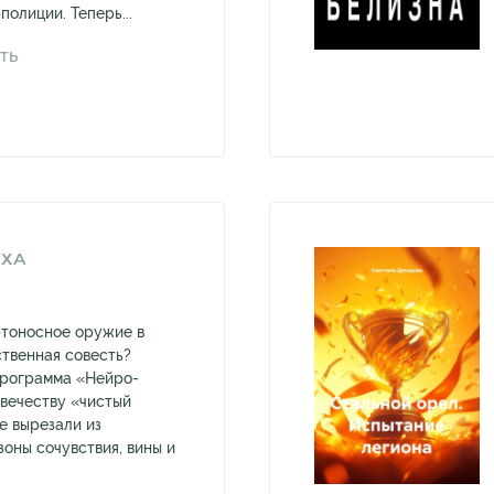
полиции. Теперь...
ТЬ
ЕХА
ртоносное оружие в
ственная совесть?
программа «Нейро-
вечеству «чистый
е вырезали из
зоны сочувствия, вины и