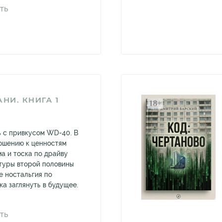
ТЬ
НИ. КНИГА 1
ь с привкусом WD-40. В
ошению к ценностям
а и тоска по драйву
туры второй половины
е ностальгия по
а заглянуть в будущее.
ТЬ