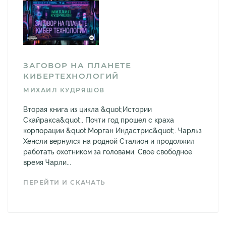
ЗАГОВОР НА ПЛАНЕТЕ
КИБЕРТЕХНОЛОГИЙ
МИХАИЛ КУДРЯШОВ
Вторая книга из цикла &quot;Истории
Скайракса&quot;. Почти год прошел с краха
корпорации &quot;Морган Индастрис&quot;. Чарльз
Хенсли вернулся на родной Сталион и продолжил
работать охотником за головами. Свое свободное
время Чарли...
ПЕРЕЙТИ И СКАЧАТЬ