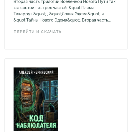
Вторая часть трилогии Вселенной Нового Пути так
же состоит из трех частей: &quot;Племя
Такарруш&quot; , &quot;Лоция Эдема&quot; и
&quot;Тайны Нового Эдема&quot;. Вторая часть...
ПЕРЕЙТИ И СКАЧАТЬ