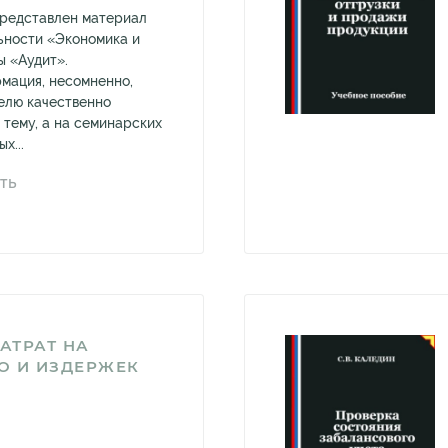
представлен материал
льности «Экономика и
 «Аудит».
мация, несомненно,
елю качественно
 тему, а на семинарских
х...
ТЬ
ЗАТРАТ НА
О И ИЗДЕРЖЕК