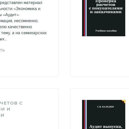
представлен материал
льности «Экономика и
 «Аудит».
мация, несомненно,
елю качественно
 тему, а на семинарских
х...
ТЬ
ЧЕТОВ С
И И
МИ