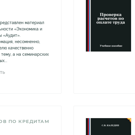
представлен материал
льности «Экономика и
 «Аудит».
мация, несомненно,
елю качественно
 тему, а на семинарских
х...
ТЬ
ОВ ПО КРЕДИТАМ