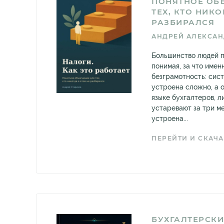
ПОНЯТНОЕ ОБ
ТЕХ, КТО НИКО
РАЗБИРАЛСЯ
АНДРЕЙ АЛЕКСАН
Большинство людей п
понимая, за что именн
безграмотность: сис
устроена сложно, а 
языке бухгалтеров, л
устаревают за три ме
устроена...
ПЕРЕЙТИ И СКАЧА
БУХГАЛТЕРСКИ