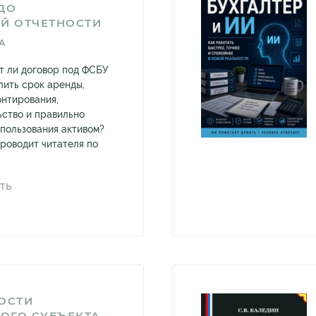
ДО
Й ОТЧЕТНОСТИ
А
ет ли договор под ФСБУ
лить срок аренды,
онтирования,
ьство и правильно
пользования активом?
проводит читателя по
ТЬ
ОСТИ
ОГО СУБЪЕКТА