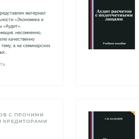
представлен материал
льности «Экономика и
 «Аудит».
мация, несомненно,
елю качественно
 тему, а на семинарских
х...
ТЬ
ОВ С ПРОЧИМИ
И КРЕДИТОРАМИ