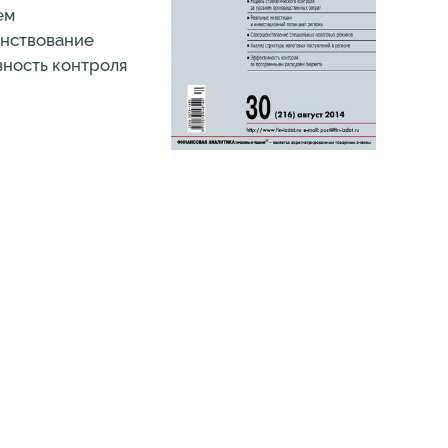
ем
енствование
вность контроля