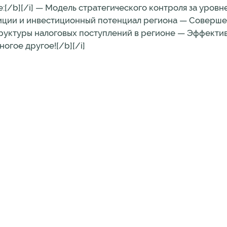
е:[/b][/i] — Модель стратегического контроля за уровн
тиции и инвестиционный потенциал региона — Соверш
руктуры налоговых поступлений в регионе — Эффекти
огое другое![/b][/i]