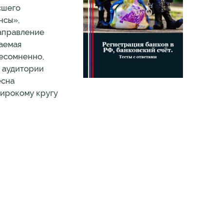
сшего
нсы»,
направление
аемая
несомненно,
у аудитории
есна
широкому кругу