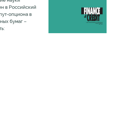
ие науки
чен в Российский
 пут-опциона в
ных бумаг –
ь: