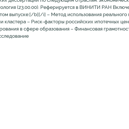
ких диссертаций по следующим отраслям: экономическ
литология (23.00.00). Реферируется в ВИНИТИ РАН Вклю
этом выпуске:[/b][/i] – Метод использования реального
и кластера – Риск-факторы российских ипотечных цен
ования в сфере образования – Финансовая грамотност
сследование