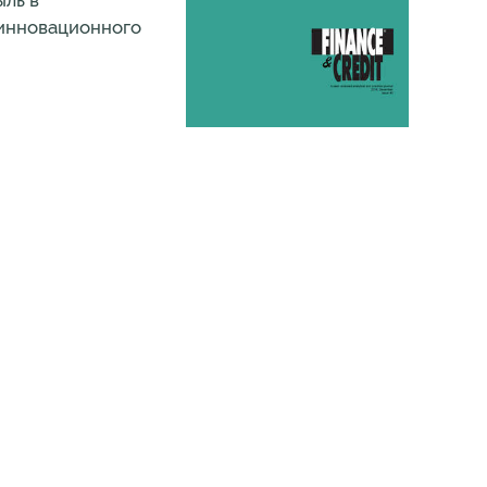
ыль в
 инновационного