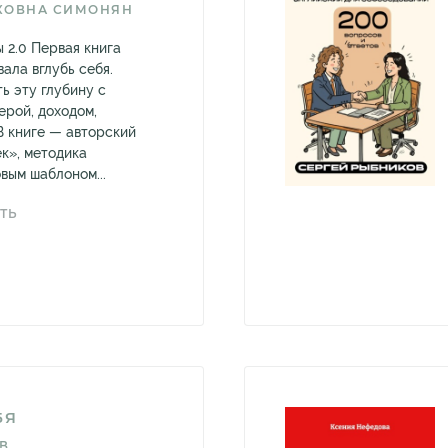
КОВНА СИМОНЯН
 2.0 Первая книга
ала вглубь себя.
ь эту глубину с
ерой, доходом,
В книге — авторский
к», методика
вым шаблоном...
ТЬ
БЯ
В