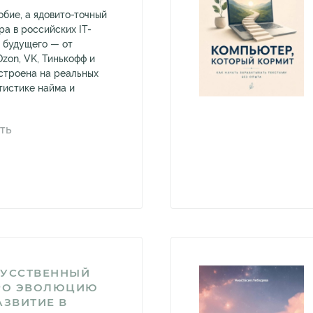
обие, а ядовито-точный
ра в российских IT-
и будущего — от
zon, VK, Тинькофф и
остроена на реальных
тистике найма и
ТЬ
КУССТВЕННЫЙ
ПРО ЭВОЛЮЦИЮ
АЗВИТИЕ В