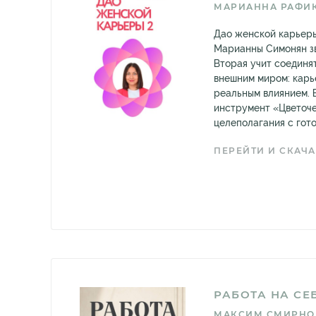
МАРИАННА РАФИ
Дао женской карьеры
Марианны Симонян зв
Вторая учит соединят
внешним миром: карь
реальным влиянием. 
инструмент «Цветоче
целеполагания с гото
ПЕРЕЙТИ И СКАЧА
РАБОТА НА СЕ
МАКСИМ СМИРНО